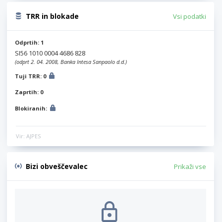
TRR in blokade
Vsi podatki
Odprtih: 1
SI56 1010 0004 4686 828
(odprt 2. 04. 2008, Banka Intesa Sanpaolo d.d.)
Tuji TRR: 0
Zaprtih: 0
Blokiranih:
Vir: AJPES
Bizi obveščevalec
Prikaži vse