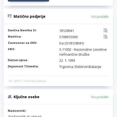
Matično podjetje
Vsi podatki
Davčna številka SI:
18128041
Matična:
5708915000
Zavezanec za DDV:
Da (SI18128041)
SKIS:
S.11002 - Nacionalne zasebne
nefinančne družbe
Datum vpisa:
22. 1. 1993
Dejavnost TSmedia:
Trgovina; Elektroinštalacije
Vir: AJPES, TSmedia (Status)
Ključne osebe
Vsi podatki
Nadzorniki: