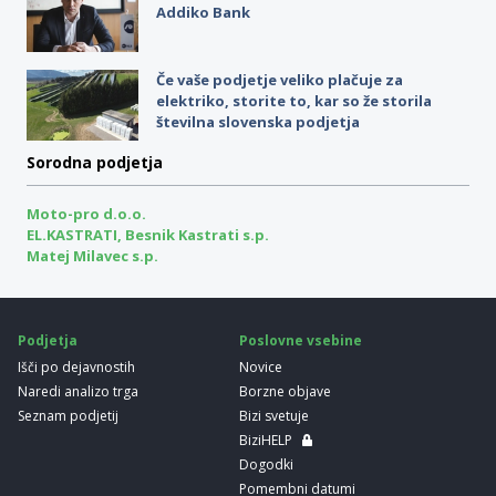
Addiko Bank
Če vaše podjetje veliko plačuje za
elektriko, storite to, kar so že storila
številna slovenska podjetja
Sorodna podjetja
Moto-pro d.o.o.
EL.KASTRATI, Besnik Kastrati s.p.
Matej Milavec s.p.
Podjetja
Poslovne vsebine
Išči po dejavnostih
Novice
Naredi analizo trga
Borzne objave
Seznam podjetij
Bizi svetuje
BiziHELP
Dogodki
Pomembni datumi