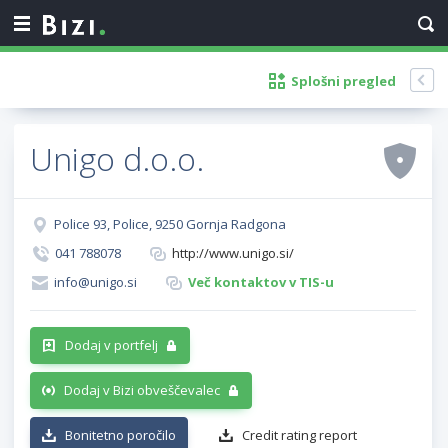
Splošni pregled
Unigo d.o.o.
Police 93, Police, 9250 Gornja Radgona
041 788078
http://www.unigo.si/
info@unigo.si
Več kontaktov v TIS-u
Dodaj v portfelj
Dodaj v Bizi obveščevalec
Bonitetno poročilo
Credit rating report