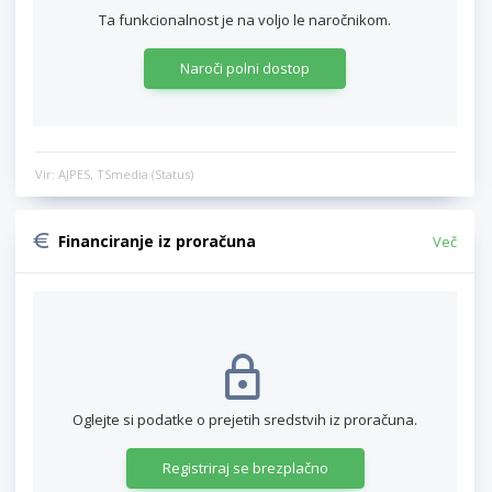
Ta funkcionalnost je na voljo le naročnikom.
Naroči polni dostop
Vir: AJPES, TSmedia (Status)
Financiranje iz proračuna
Več
Oglejte si podatke o prejetih sredstvih iz proračuna.
Registriraj se brezplačno