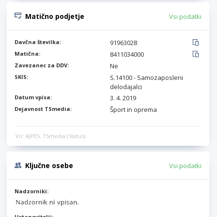
Matično podjetje
Vsi podatki
Davčna številka:
91963028
Matična:
8411034000
Zavezanec za DDV:
Ne
SKIS:
S.14100 - Samozaposleni
delodajalci
Datum vpisa:
3. 4. 2019
Dejavnost TSmedia:
Šport in oprema
Vir: AJPES, TSmedia (Status)
Ključne osebe
Vsi podatki
Nadzorniki:
Ustanovitelji: