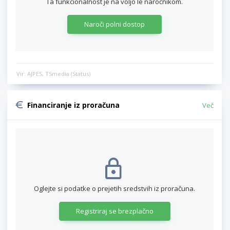
Ta funkcionalnost je na voljo le naročnikom.
Naroči polni dostop
Vir: AJPES, TSmedia (Status)
Financiranje iz proračuna
Več
Oglejte si podatke o prejetih sredstvih iz proračuna.
Registriraj se brezplačno