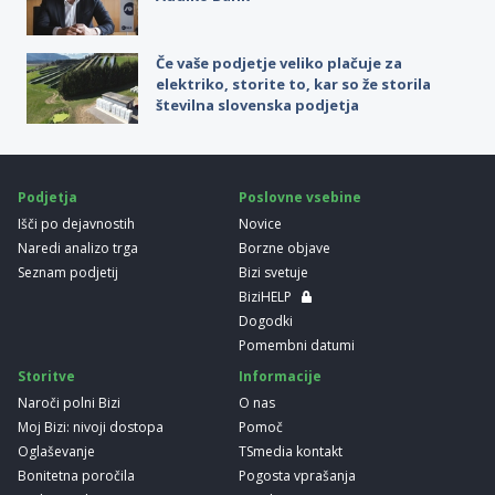
Če vaše podjetje veliko plačuje za
elektriko, storite to, kar so že storila
številna slovenska podjetja
Podjetja
Poslovne vsebine
Išči po dejavnostih
Novice
Naredi analizo trga
Borzne objave
Seznam podjetij
Bizi svetuje
BiziHELP
Dogodki
Pomembni datumi
Storitve
Informacije
Naroči polni Bizi
O nas
Moj Bizi: nivoji dostopa
Pomoč
Oglaševanje
TSmedia kontakt
Bonitetna poročila
Pogosta vprašanja