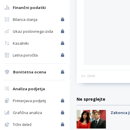
Finančni podatki
Bilanca stanja
Izkaz poslovnega izida
Kazalniki
Letna poročila
Bonitetna ocena
Vir: ERAR
Analiza podjetja
Ne spreglejte
Primerjava podjetij
Grafična analiza
Zakonca J
Tržni delež