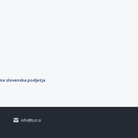
ilna slovenska podjetja
info@bizi.si