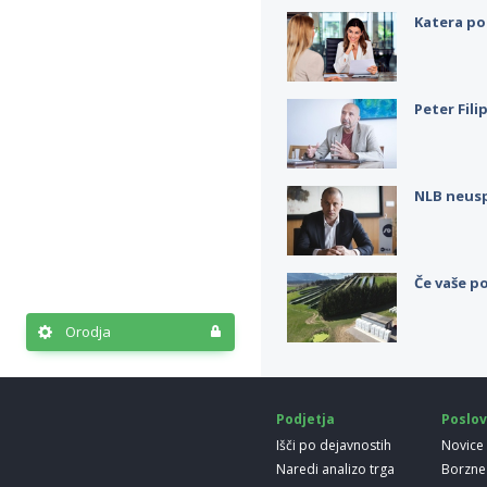
Katera po
Peter Fili
NLB neus
Če vaše po
Orodja
Podjetja
Poslov
Išči po dejavnostih
Novice
Naredi analizo trga
Borzne