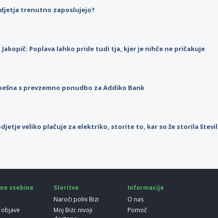
djetja trenutno zaposlujejo?
p Jakopič: Poplava lahko pride tudi tja, kjer je nihče ne pričakuje
pešna s prevzemno ponudbo za Addiko Bank
djetje veliko plačuje za elektriko, storite to, kar so že storila štev
ne vsebine
Storitve
Informacije
Naroči polni Bizi
O nas
 objave
Moj Bizi: nivoji
Pomoč