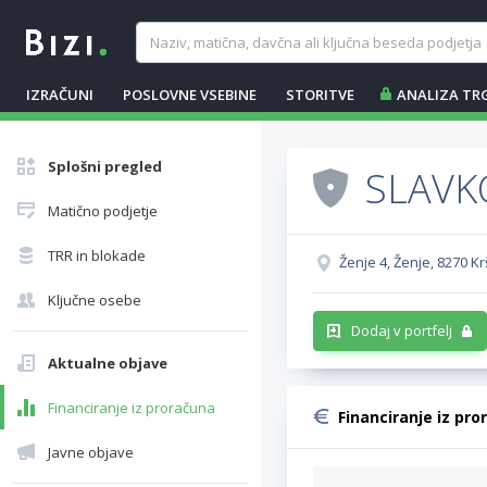
IZRAČUNI
POSLOVNE VSEBINE
STORITVE
ANALIZA TR
Splošni pregled
SLAVK
Matično podjetje
TRR in blokade
Ženje 4, Ženje, 8270 K
Ključne osebe
Dodaj v portfelj
Aktualne objave
Financiranje iz proračuna
Financiranje iz pro
Javne objave