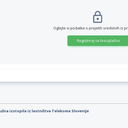
Oglejte si podatke o prejetih sredstvih iz p
Registriraj se brezplačno
užna izstopila iz lastništva Telekoma Slovenije