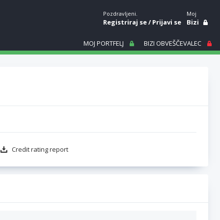
Pozdravljeni.
Moj
Registriraj se
/
Prijavi se
Bizi
MOJ PORTFELJ
BIZI OBVEŠČEVALEC
Credit rating report