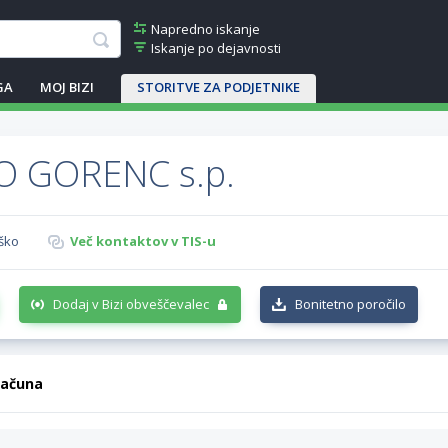
Napredno iskanje
Iskanje po dejavnosti
GA
MOJ BIZI
STORITVE ZA PODJETNIKE
O GORENC s.p.
rško
Več kontaktov v TIS-u
Dodaj v Bizi obveščevalec
Bonitetno poročilo
računa