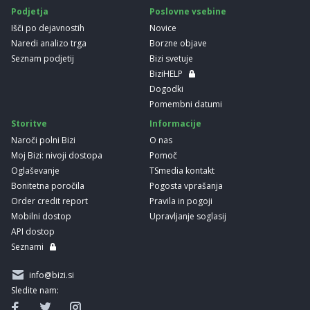
Podjetja
Poslovne vsebine
Išči po dejavnostih
Novice
Naredi analizo trga
Borzne objave
Seznam podjetij
Bizi svetuje
BiziHELP
Dogodki
Pomembni datumi
Storitve
Informacije
Naroči polni Bizi
O nas
Moj Bizi: nivoji dostopa
Pomoč
Oglaševanje
TSmedia kontakt
Bonitetna poročila
Pogosta vprašanja
Order credit report
Pravila in pogoji
Mobilni dostop
Upravljanje soglasij
API dostop
Seznami
info@bizi.si
Sledite nam: