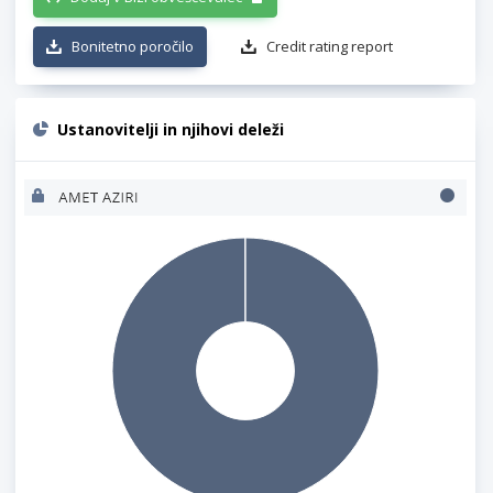
Bonitetno poročilo
Credit rating report
Ustanovitelji in njihovi deleži