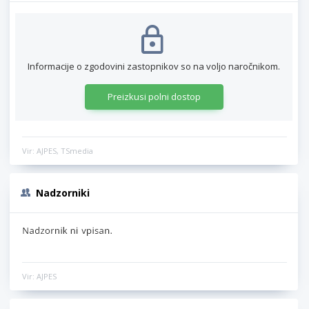
Informacije o zgodovini zastopnikov so na voljo naročnikom.
Preizkusi polni dostop
Vir: AJPES, TSmedia
Nadzorniki
Vir: AJPES