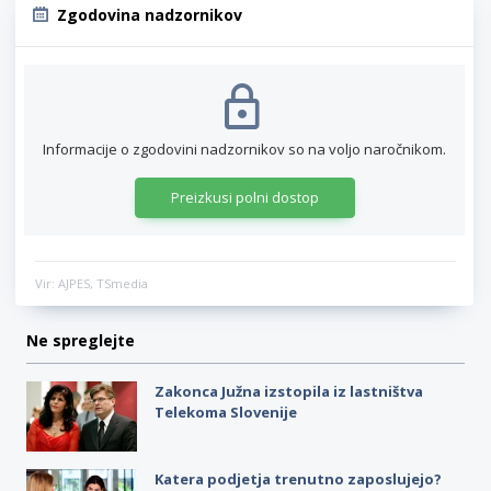
Zgodovina nadzornikov
Informacije o zgodovini nadzornikov so na voljo naročnikom.
Preizkusi polni dostop
Vir: AJPES, TSmedia
Ne spreglejte
Zakonca Južna izstopila iz lastništva
Telekoma Slovenije
Katera podjetja trenutno zaposlujejo?