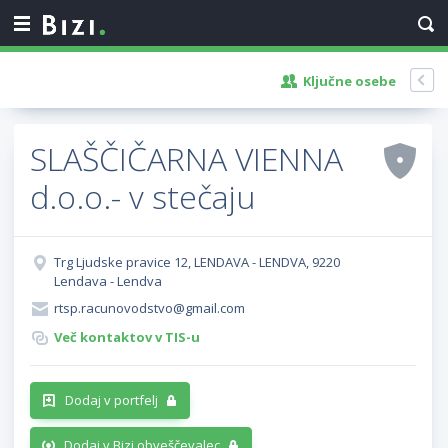
Ključne osebe
SLAŠČIČARNA VIENNA
d.o.o.- v stečaju
Trg Ljudske pravice 12, LENDAVA - LENDVA, 9220
Lendava - Lendva
rtsp.racunovodstvo@gmail.com
Več kontaktov v TIS-u
Dodaj v portfelj
Dodaj v Bizi obveščevalec