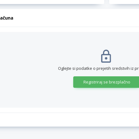
računa
Oglejte si podatke o prejetih sredstvih iz p
Registriraj se brezplačno