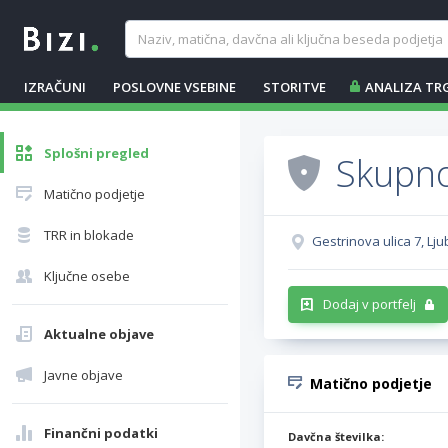
IZRAČUNI
POSLOVNE VSEBINE
STORITVE
ANALIZA TR
Splošni pregled
Skupno
Matično podjetje
TRR in blokade
Gestrinova ulica 7, Lju
Ključne osebe
Dodaj v portfelj
Aktualne objave
Javne objave
Matično podjetje
Finančni podatki
Davčna številka: