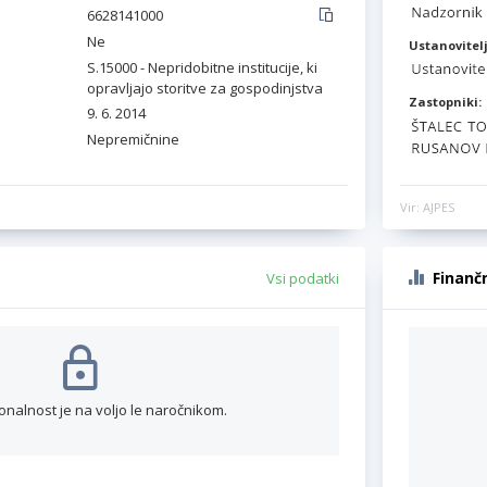
6628141000
Ne
Ustanovitelj
S.15000 - Nepridobitne institucije, ki
opravljajo storitve za gospodinjstva
Zastopniki:
9. 6. 2014
Nepremičnine
Vir: AJPES
Finanč
Vsi podatki
onalnost je na voljo le naročnikom.