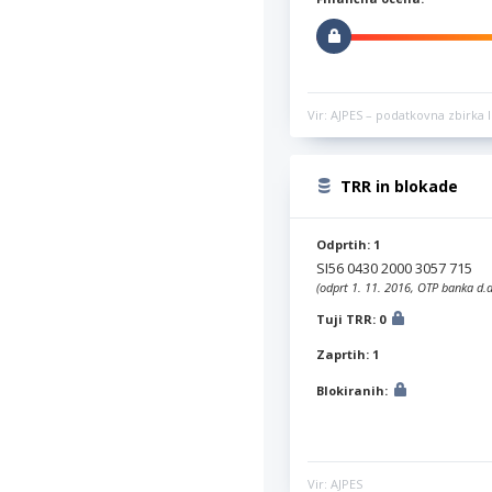
Vir: AJPES – podatkovna zbirka l
TRR in blokade
Odprtih: 1
SI56 0430 2000 3057 715
(odprt 1. 11. 2016, OTP banka d.d
Tuji TRR: 0
Zaprtih: 1
Blokiranih:
Vir: AJPES