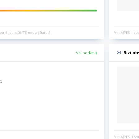
etnih poročil, TSmedia (Status)
Vir: AJPES – po
Bizi o
Vsi podatki
.)
Vir: AJPES, TSm