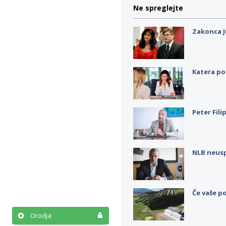
Ne spreglejte
Zakonca J
Katera po
Peter Fili
NLB neus
Če vaše po
Orodja