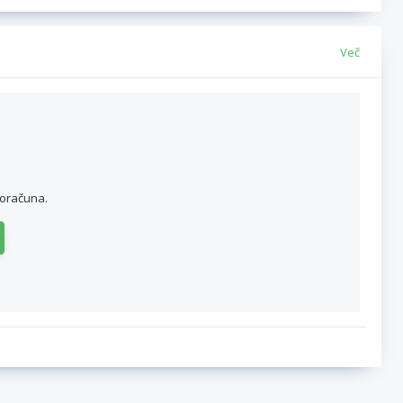
Več
roračuna.