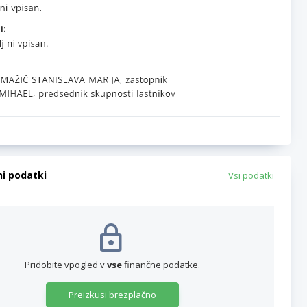
i:
ni podatki
Vsi podatki
Pridobite vpogled v
vse
finančne podatke.
Preizkusi brezplačno