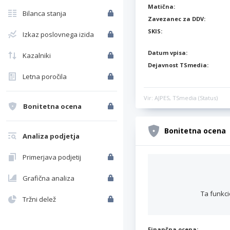
Matična:
Bilanca stanja
Zavezanec za DDV:
SKIS:
Izkaz poslovnega izida
Datum vpisa:
Kazalniki
Dejavnost TSmedia:
Letna poročila
Vir: AJPES, TSmedia (Status)
Bonitetna ocena
Bonitetna ocena
Analiza podjetja
Primerjava podjetij
Grafična analiza
Ta funkci
Tržni delež
Finančna ocena: