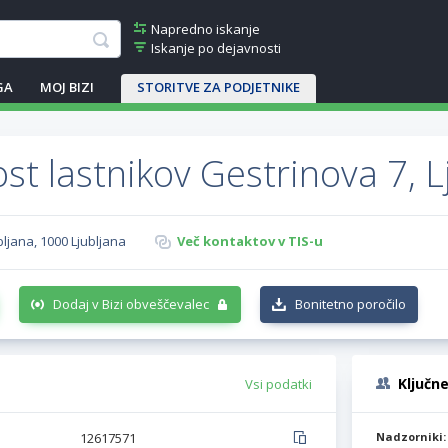
Napredno iskanje
Iskanje po dejavnosti
GA
MOJ BIZI
STORITVE ZA PODJETNIKE
st lastnikov Gestrinova 7, L
bljana, 1000 Ljubljana
Več kontaktov v TIS-u
Dodaj v Bizi obveščevalec
Bonitetno poročilo
Ključn
Vsi podatki
12617571
Nadzorniki: