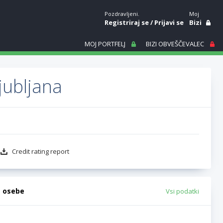
Pozdravljeni.
Moj
Registriraj se
/
Prijavi se
Bizi
MOJ PORTFELJ
BIZI OBVEŠČEVALEC
jubljana
Credit rating report
e osebe
Vsi podatki