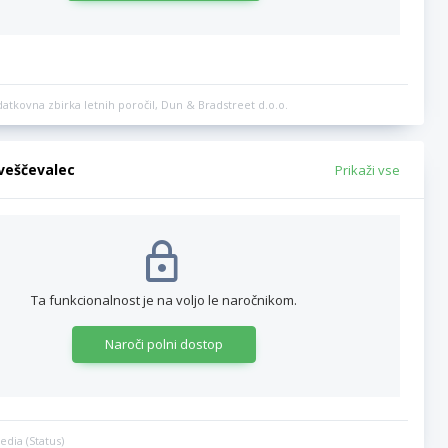
datkovna zbirka letnih poročil, Dun & Bradstreet d.o.o.
bveščevalec
Prikaži vse
Ta funkcionalnost je na voljo le naročnikom.
Naroči polni dostop
edia (Status)