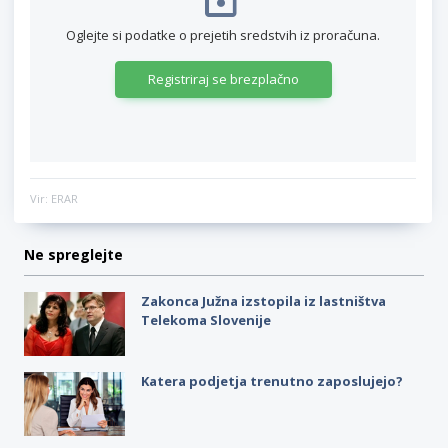
Oglejte si podatke o prejetih sredstvih iz proračuna.
Registriraj se brezplačno
Vir: ERAR
Ne spreglejte
Zakonca Južna izstopila iz lastništva
Telekoma Slovenije
Katera podjetja trenutno zaposlujejo?