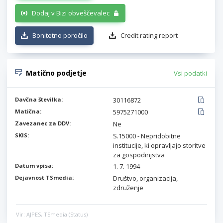
Dodaj v Bizi obveščevalec
Bonitetno poročilo
Credit rating report
Matično podjetje
Vsi podatki
Davčna številka:
30116872
Matična:
5975271000
Zavezanec za DDV:
Ne
SKIS:
S.15000 - Nepridobitne
institucije, ki opravljajo storitve
za gospodinjstva
Datum vpisa:
1. 7. 1994
Dejavnost TSmedia:
Društvo, organizacija,
združenje
Vir: AJPES, TSmedia (Status)