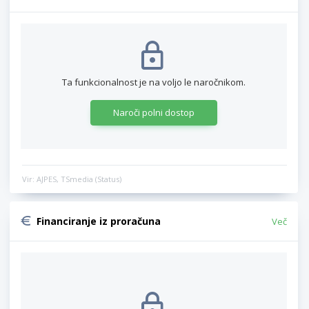
Ta funkcionalnost je na voljo le naročnikom.
Naroči polni dostop
Vir: AJPES, TSmedia (Status)
Financiranje iz proračuna
Več