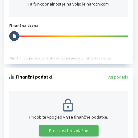
Ta funkcionalnost je na voljo le naročnikom.
Finančna ocena:
Vir: AJPES – podatkovna zbirka letnih poročil, TSmedia (Status)
Finančni podatki
Vsi podatki
Pridobite vpogled v
vse
finančne podatke.
Preizkusi brezplačno