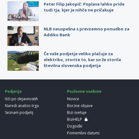
Peter Filip Jakopič: Poplava lahko pride
tudi tja, kjer je nihče ne pričakuje
NLB neuspešna s prevzemno ponudbo za
Addiko Bank
Če vaše podjetje veliko plačuje za
elektriko, storite to, kar so že storila
številna slovenska podjetja
Podjetja
Poslovne vsebine
Išči po dejavnostih
Novice
Naredi analizo trga
Borzne objave
Seznam podjetij
Bizi svetuje
BiziHELP
Dogodki
Pomembni datumi