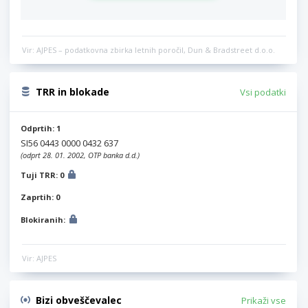
Vir: AJPES – podatkovna zbirka letnih poročil, Dun & Bradstreet d.o.o.
TRR in blokade
Vsi podatki
Odprtih: 1
SI56 0443 0000 0432 637
(odprt 28. 01. 2002, OTP banka d.d.)
Tuji TRR: 0
Zaprtih: 0
Blokiranih:
Vir: AJPES
Bizi obveščevalec
Prikaži vse