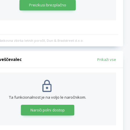
Preizkusi brezplačno
datkovna zbirka letnih poročil, Dun & Bradstreet d.o.o.
bveščevalec
Prikaži vse
Ta funkcionalnost je na voljo le naročnikom.
Naroči polni dostop