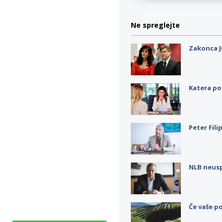
Ne spreglejte
Zakonca J
Katera po
Peter Fili
NLB neus
Če vaše po