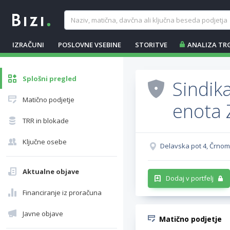
IZRAČUNI
POSLOVNE VSEBINE
STORITVE
ANALIZA TR
Splošni pregled
Sindika
Matično podjetje
enota 
TRR in blokade
Ključne osebe
Delavska pot 4, Črnome
Aktualne objave
Dodaj v portfelj
Financiranje iz proračuna
Javne objave
Matično podjetje