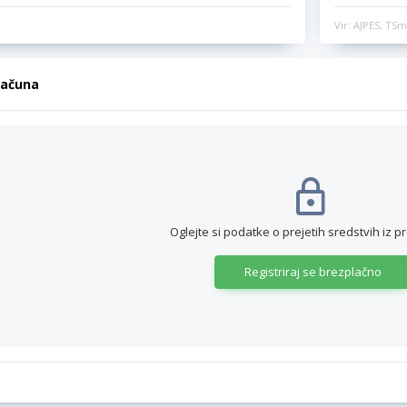
Vir: AJPES, TSm
računa
Oglejte si podatke o prejetih sredstvih iz p
Registriraj se brezplačno