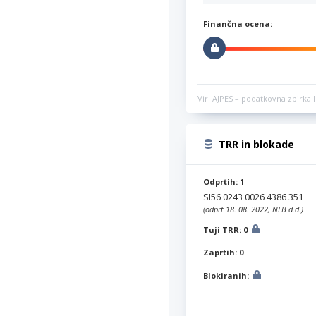
Finančna ocena:
Vir: AJPES – podatkovna zbirka l
TRR in blokade
Odprtih: 1
SI56 0243 0026 4386 351
(odprt 18. 08. 2022, NLB d.d.)
Tuji TRR: 0
Zaprtih: 0
Blokiranih: