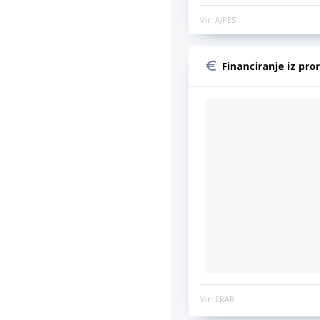
Vir: AJPES
Financiranje iz pro
Vir: ERAR