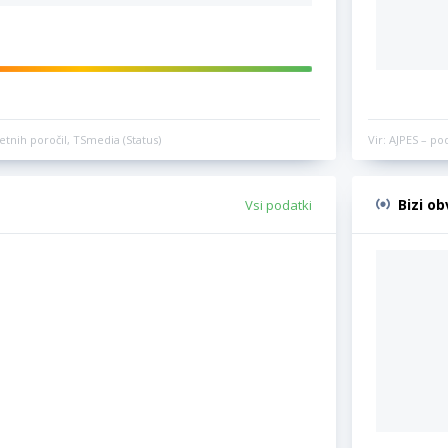
etnih poročil, TSmedia (Status)
Vir: AJPES – po
Bizi o
Vsi podatki