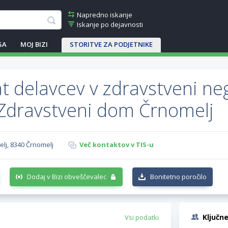
Napredno iskanje
Iskanje po dejavnosti
GA
MOJ BIZI
STORITVE ZA PODJETNIKE
t delavcev v zdravstveni neg
Zdravstveni dom Črnomelj
lj, 8340 Črnomelj
Več kontaktov v TIS-u
Dodaj v Bizi obveščevalec
Bonitetno poročilo
Ključn
Vsi podatki