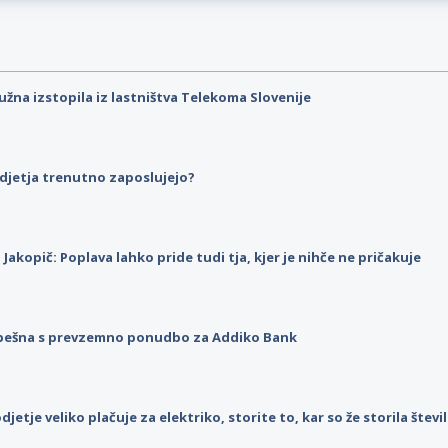
užna izstopila iz lastništva Telekoma Slovenije
djetja trenutno zaposlujejo?
p Jakopič: Poplava lahko pride tudi tja, kjer je nihče ne pričakuje
pešna s prevzemno ponudbo za Addiko Bank
djetje veliko plačuje za elektriko, storite to, kar so že storila štev