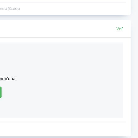
edia (Status)
Več
roračuna.