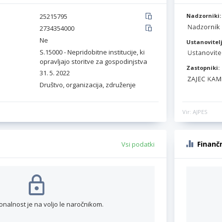
25215795
Nadzorniki:
2734354000
Ne
Ustanovitelj
S.15000 - Nepridobitne institucije, ki
opravljajo storitve za gospodinjstva
Zastopniki:
31. 5. 2022
Društvo, organizacija, združenje
Vir: AJPES
Finanč
Vsi podatki
onalnost je na voljo le naročnikom.