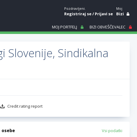
Pozdravljeni.
Moj
Registriraj se
/
Prijavi se
Bizi
MOJ PORTFELJ
BIZI OBVEŠČEVALEC
i Slovenije, Sindikalna
Credit rating report
e osebe
Vsi podatki