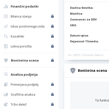
Finančni podatki
Davčna številka:
Matična:
Bilanca stanja
Zavezanec za DDV:
SKIS:
Izkaz poslovnega izida
Datum vpisa:
Kazalniki
Dejavnost TSmedia:
Letna poročila
Vir: AJPES, TSmedia (Status)
Bonitetna ocena
Bonitetna ocena
Analiza podjetja
Primerjava podjetij
Grafična analiza
Ta funkci
Tržni delež