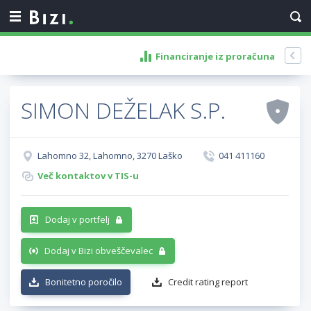
Financiranje iz proračuna
SIMON DEŽELAK S.P.
Lahomno 32, Lahomno, 3270 Laško
041 411160
Več kontaktov v TIS-u
Dodaj v portfelj
Dodaj v Bizi obveščevalec
Bonitetno poročilo
Credit rating report