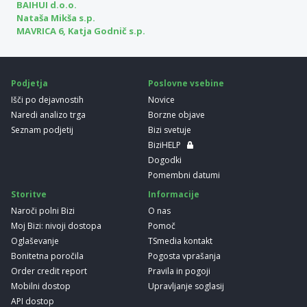
BAIHUI d.o.o.
Nataša Mikša s.p.
MAVRICA 6, Katja Godnič s.p.
Podjetja
Poslovne vsebine
Išči po dejavnostih
Novice
Naredi analizo trga
Borzne objave
Seznam podjetij
Bizi svetuje
BiziHELP
Dogodki
Pomembni datumi
Storitve
Informacije
Naroči polni Bizi
O nas
Moj Bizi: nivoji dostopa
Pomoč
Oglaševanje
TSmedia kontakt
Bonitetna poročila
Pogosta vprašanja
Order credit report
Pravila in pogoji
Mobilni dostop
Upravljanje soglasij
API dostop