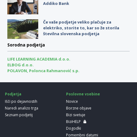
Addiko Bank
Če vaše podjetje veliko plačuje za
elektriko, storite to, kar so že storila
številna slovenska podjetja
Sorodna podjetja
LIFE LEARNING ACADEMIA d.o.o.
ELBOG d.o.o.
POLAVON, Polonca Rahmanović s.p.
Podjetja
Poslovne vsebine
Išči po dejavnostih
Novice
Naredi analizo trga
Borzne objave
Seznam podjetij
Bizi svetuje
BiziHELP
Dogodki
Pomembni datumi