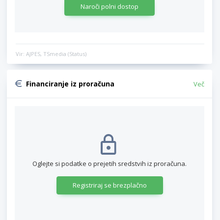
Naroči polni dostop
Vir: AJPES, TSmedia (Status)
Financiranje iz proračuna
Več
Oglejte si podatke o prejetih sredstvih iz proračuna.
Registriraj se brezplačno