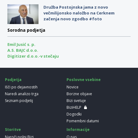
Družba Postojnska jama z novo
večmilijonsko naložbo na Cerknem
začenja novo zgodbo #foto
Sorodna podjetja
Emil Jusić s. p.
A.S. BAJC d.o.o.
Digitizer d.o.o.-v stečaju
Podjetja
Poslovne vsebine
Išči po dejavnostih
Novice
Naredi analizo trga
Borzne objave
Seznam podjetij
Bizi svetuje
BiziHELP
Dogodki
Pomembni datumi
Storitve
Informacije
Naroči polni Bizi
O nas