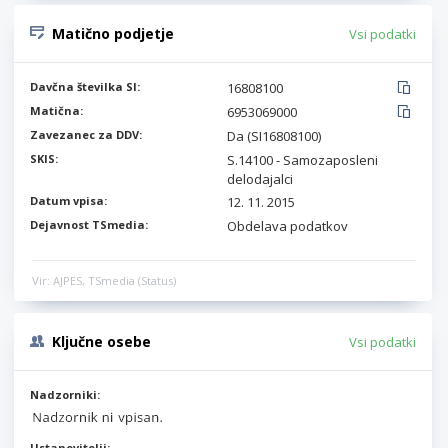
Matično podjetje
Vsi podatki
Davčna številka SI:
16808100
Matična:
6953069000
Zavezanec za DDV:
Da (SI16808100)
SKIS:
S.14100 - Samozaposleni
delodajalci
Datum vpisa:
12. 11. 2015
Dejavnost TSmedia:
Obdelava podatkov
Vir: AJPES, TSmedia (Status)
Ključne osebe
Vsi podatki
Nadzorniki:
Ustanovitelji: