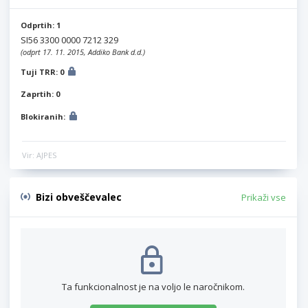
Odprtih: 1
SI56 3300 0000 7212 329
(odprt 17. 11. 2015, Addiko Bank d.d.)
Tuji TRR: 0
Zaprtih: 0
Blokiranih:
Vir: AJPES
Bizi obveščevalec
Prikaži vse
Ta funkcionalnost je na voljo le naročnikom.