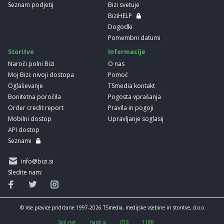
Seznam podjetij
Bizi svetuje
BiziHELP
Dogodki
Pomembni datumi
Storitve
Informacije
Naroči polni Bizi
O nas
Moj Bizi: nivoji dostopa
Pomoč
Oglaševanje
TSmedia kontakt
Bonitetna poročila
Pogosta vprašanja
Order credit report
Pravila in pogoji
Mobilni dostop
Upravljanje soglasij
API dostop
Seznami
info@bizi.si
Sledite nam:
© Vse pravice pridržane 1997-2026 TSmedia, medijske vsebine in storitve, d.o.o
Siol.net
najdi.si
iTIS
1188