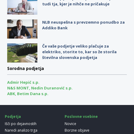
tudi tja, kjer je nihče ne pričakuje
NLB neuspešna s prevzemno ponudbo za
Addiko Bank
Če vaše podjetje veliko plačuje za
elektriko, storite to, kar so že storila
številna slovenska podjetja
Sorodna podjetja
Admir Hepić s.p.
N&S MONT, Nedin Duranović s.p.
ABK, Betim Dana s.p.
Podjetja
Poslovne vsebine
Išči po dejavnostih
Novice
Naredi analizo trga
Borzne objave