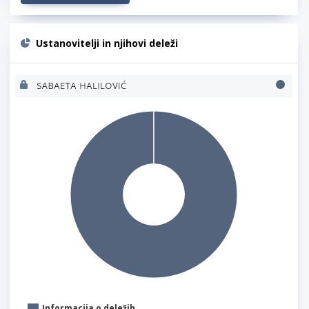
Ustanovitelji in njihovi deleži
Informacija o deležih