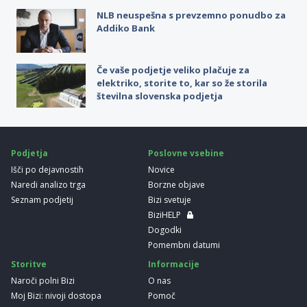
NLB neuspešna s prevzemno ponudbo za
Addiko Bank
Če vaše podjetje veliko plačuje za
elektriko, storite to, kar so že storila
številna slovenska podjetja
Podjetja
Poslovne vsebine
Išči po dejavnostih
Novice
Naredi analizo trga
Borzne objave
Seznam podjetij
Bizi svetuje
BiziHELP
Dogodki
Pomembni datumi
Storitve
Informacije
Naroči polni Bizi
O nas
Moj Bizi: nivoji dostopa
Pomoč