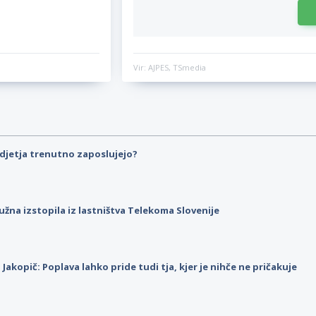
Vir: AJPES, TSmedia
djetja trenutno zaposlujejo?
užna izstopila iz lastništva Telekoma Slovenije
p Jakopič: Poplava lahko pride tudi tja, kjer je nihče ne pričakuje