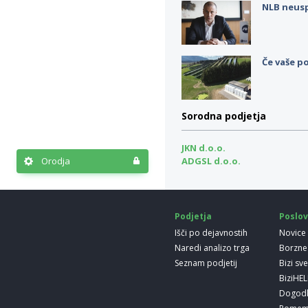
NLB neus
Če vaše po
Sorodna podjetja
JKN d.o.o.
Orodja
ADGSL d.o.o.
Podjetja
Poslov
Išči po dejavnostih
Novice
Naredi analizo trga
Borzne
Seznam podjetij
Bizi sv
BiziHE
Dogod