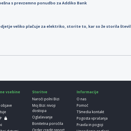
pešna s prevzemno ponudbo za Addiko Bank
djetje veliko plačuje za elektriko, storite to, kar so že storila štev
ne vsebine
Storitve
Informacije
Naroči polni Bizi
O nas
 objave
Moj Bizi: nivoji
Pomoč
dostopa
etuje
TSmedia kontakt
Oglaševanje
LP
Pogosta vprašanja
Bonitetna poročila
ki
Pravila in pogoji
Order credit report