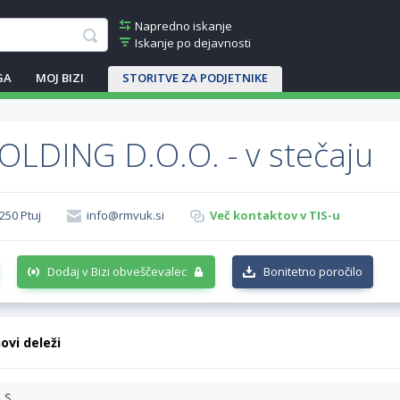
Napredno iskanje
Iskanje po dejavnosti
GA
MOJ BIZI
STORITVE ZA PODJETNIKE
LDING D.O.O. - v stečaju
2250 Ptuj
info@rmvuk.si
Več kontaktov v TIS-u
Dodaj v Bizi obveščevalec
Bonitetno poročilo
hovi deleži