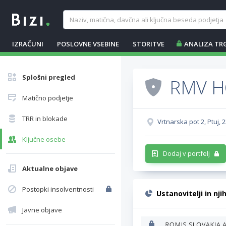
IZRAČUNI
POSLOVNE VSEBINE
STORITVE
ANALIZA TR
Splošni pregled
RMV HO
Matično podjetje
TRR in blokade
Vrtnarska pot 2, Ptuj, 
Ključne osebe
Dodaj v portfelj
Aktualne objave
Postopki insolventnosti
Ustanovitelji in nji
Javne objave