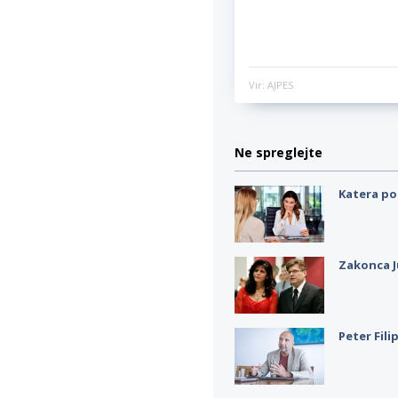
Vir: AJPES
Ne spreglejte
Katera po
Zakonca J
Peter Fili