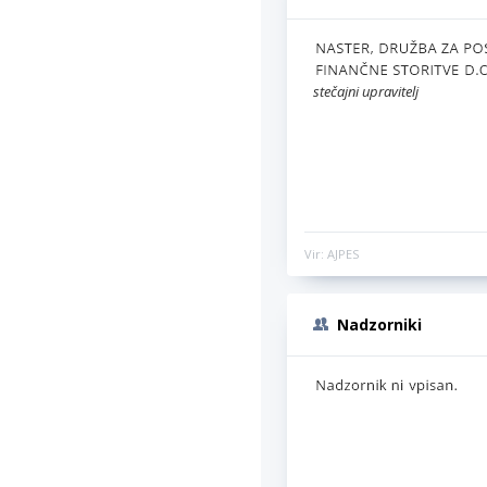
stečajni upravitelj
Vir: AJPES
Nadzorniki