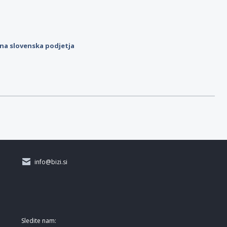
ilna slovenska podjetja
info@bizi.si
Sledite nam: