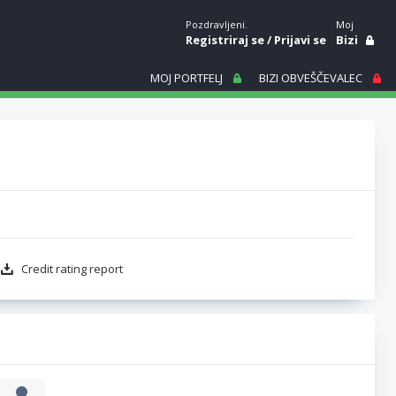
Pozdravljeni.
Moj
Registriraj se
/
Prijavi se
Bizi
MOJ PORTFELJ
BIZI OBVEŠČEVALEC
Credit rating report