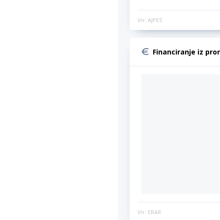
Vir: AJPES
Financiranje iz pro
Vir: ERAR