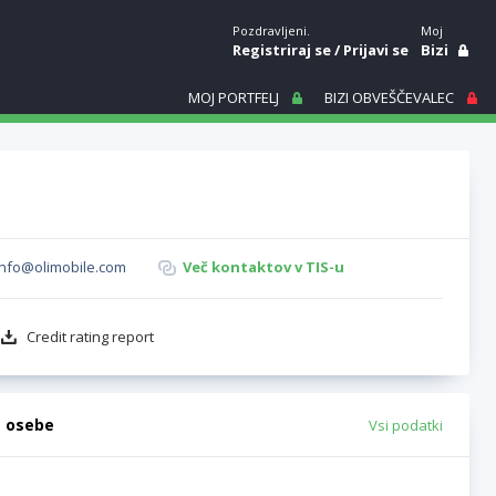
Pozdravljeni.
Moj
Registriraj se
/
Prijavi se
Bizi
MOJ PORTFELJ
BIZI OBVEŠČEVALEC
info@olimobile.com
Več kontaktov v TIS-u
Credit rating report
e osebe
Vsi podatki