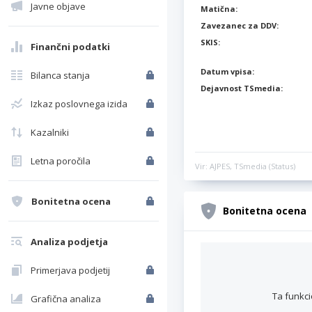
Javne objave
Matična:
Zavezanec za DDV:
SKIS:
Finančni podatki
Datum vpisa:
Bilanca stanja
Dejavnost TSmedia:
Izkaz poslovnega izida
Kazalniki
Letna poročila
Vir: AJPES, TSmedia (Status)
Bonitetna ocena
Bonitetna ocena
Analiza podjetja
Primerjava podjetij
Ta funkci
Grafična analiza