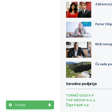
Zakonca J
Peter Fili
NLB neus
Če vaše po
Sorodna podjetja
TOMAŽ GOLE S.P.
TOP GROUP d.o.o.
Orodja
Žiga Pajek s.p.