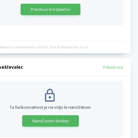
Preizkusi brezplačno
datkovna zbirka letnih poročil, Dun & Bradstreet d.o.o.
bveščevalec
Prikaži vse
Ta funkcionalnost je na voljo le naročnikom.
Naroči polni dostop