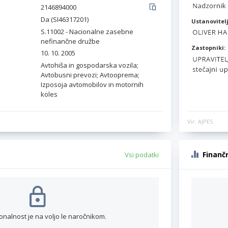
2146894000
Da (SI46317201)
Ustanovitelj
S.11002 - Nacionalne zasebne
nefinančne družbe
Zastopniki:
10. 10. 2005
Avtohiša in gospodarska vozila;
Avtobusni prevozi; Avtooprema;
Izposoja avtomobilov in motornih
koles
Vir: AJPES
Finanč
Vsi podatki
onalnost je na voljo le naročnikom.