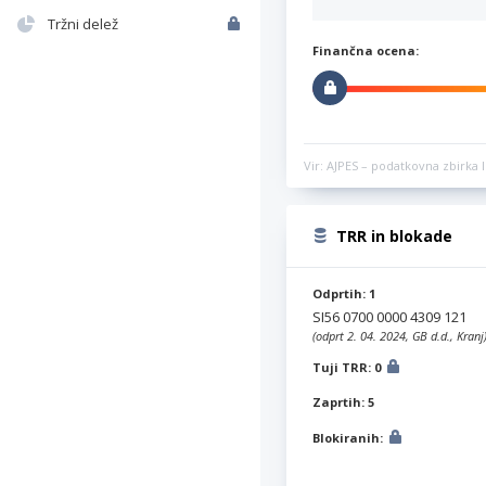
Tržni delež
Finančna ocena:
Vir: AJPES – podatkovna zbirka l
TRR in blokade
Odprtih: 1
SI56 0700 0000 4309 121
(odprt 2. 04. 2024, GB d.d., Kranj
Tuji TRR: 0
Zaprtih: 5
Blokiranih: