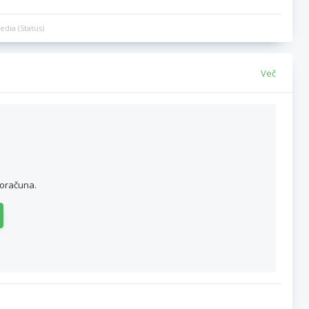
edia (Status)
Več
roračuna.