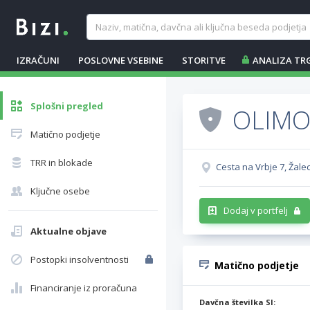
IZRAČUNI
POSLOVNE VSEBINE
STORITVE
ANALIZA TR
Splošni pregled
OLIMOB
Matično podjetje
TRR in blokade
Cesta na Vrbje 7, Žalec
Ključne osebe
Dodaj v portfelj
Aktualne objave
Postopki insolventnosti
Matično podjetje
Financiranje iz proračuna
Davčna številka SI: