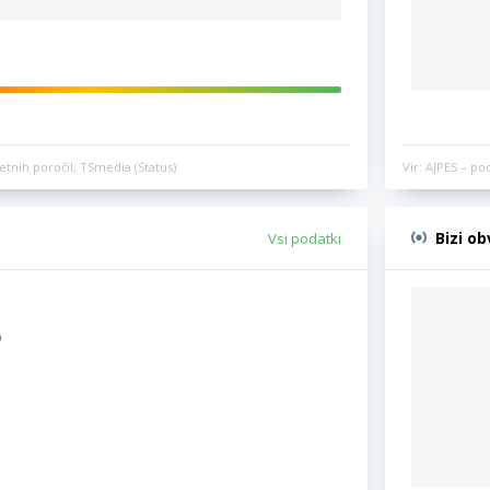
etnih poročil, TSmedia (Status)
Vir: AJPES – po
Bizi o
Vsi podatki
)