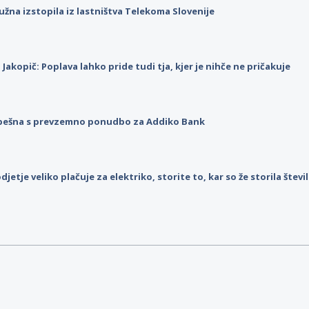
užna izstopila iz lastništva Telekoma Slovenije
p Jakopič: Poplava lahko pride tudi tja, kjer je nihče ne pričakuje
pešna s prevzemno ponudbo za Addiko Bank
djetje veliko plačuje za elektriko, storite to, kar so že storila štev