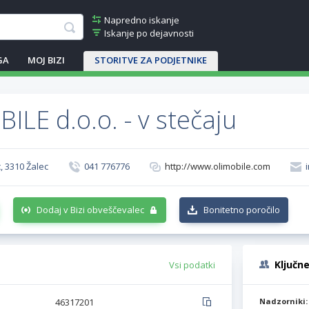
Napredno iskanje
Iskanje po dejavnosti
GA
MOJ BIZI
STORITVE ZA PODJETNIKE
ILE d.o.o. - v stečaju
, 3310 Žalec
041 776776
http://www.olimobile.com
Dodaj v Bizi obveščevalec
Bonitetno poročilo
Ključn
Vsi podatki
46317201
Nadzorniki: