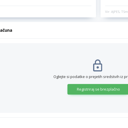
Vir: AJPES, TSm
računa
Oglejte si podatke o prejetih sredstvih iz p
Registriraj se brezplačno