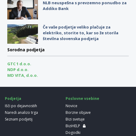
NLB neuspešna s prevzemno ponudbo za
Addiko Bank
Če vaše podjetje veliko plačuje za
elektriko, storite to, kar so že storila
številna slovenska podjetja
Sorodna podjetja
GTC 1 d.o.o.
NDP d.o.o.
MD VITA, d.o.o.
Podjetja
Poslovne vsebine
Išči po dejavnostih
Novice
Naredi analizo trga
Borzne objave
Seznam podjetij
Bizi svetuje
BiziHELP
Dogodki