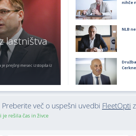
nihče 
NLB ne
z lastništva
Družba
je prejšnji mesec izstopila iz
Cerkne
reberite več o uspešni uvedbi
FleetOpti
z
je rešila čas in živce