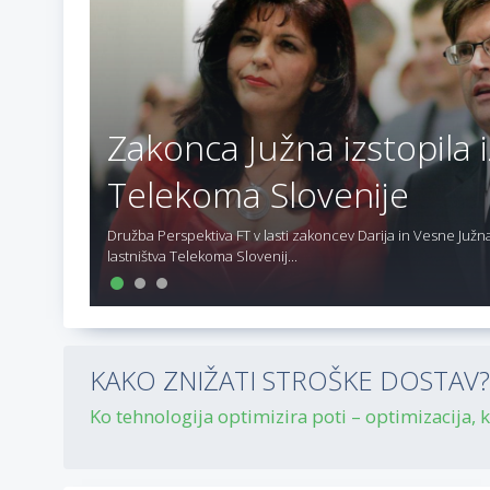
Zakonca Južna izstopila i
Telekoma Slovenije
Družba Perspektiva FT v lasti zakoncev Darija in Vesne Južna 
lastništva Telekoma Slovenij...
KAKO ZNIŽATI STROŠKE DOSTAV? P
Ko tehnologija optimizira poti – optimizacija, ki 