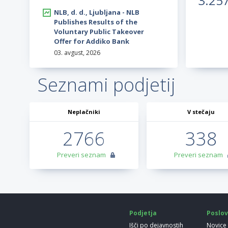
3.25
NLB, d. d., Ljubljana - NLB
Publishes Results of the
Voluntary Public Takeover
Offer for Addiko Bank
03. avgust, 2026
Seznami podjetij
Neplačniki
V stečaju
2766
338
Preveri seznam
Preveri seznam
Podjetja
Poslov
Išči po dejavnostih
Novice