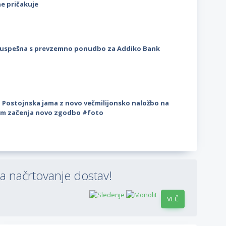
ne pričakuje
uspešna s prevzemno ponudbo za Addiko Bank
 Postojnska jama z novo večmilijonsko naložbo na
m začenja novo zgodbo #foto
a načrtovanje dostav!
VEČ