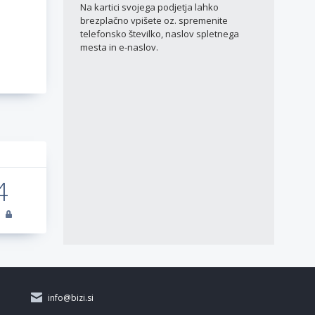
Na kartici svojega podjetja lahko
brezplačno vpišete oz. spremenite
telefonsko številko, naslov spletnega
mesta in e-naslov.
a
4
info@bizi.si