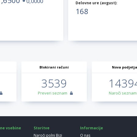
7,6500
0,0000
Delovne ure (
avgust
):
168
Blokirani računi
Nova podjetj
3539
1439
Preveri seznam
Naroči seznam
ne vsebine
Storitve
Informacije
Naroči polni Bizi
O nas