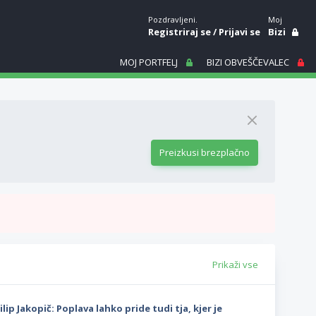
Pozdravljeni.
Moj
Registriraj se
/
Prijavi se
Bizi
MOJ PORTFELJ
BIZI OBVEŠČEVALEC
Preizkusi brezplačno
Prikaži vse
ilip Jakopič: Poplava lahko pride tudi tja, kjer je