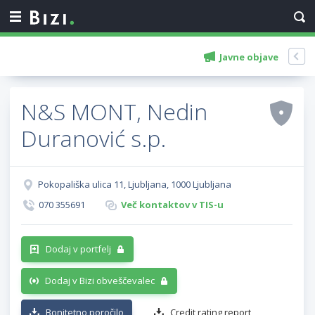
Javne objave
N&S MONT, Nedin
Duranović s.p.
Pokopališka ulica 11, Ljubljana, 1000 Ljubljana
070 355691
Več kontaktov v TIS-u
Dodaj v portfelj
Dodaj v Bizi obveščevalec
Bonitetno poročilo
Credit rating report