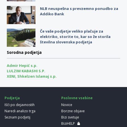
NLB neuspešna s prevzemno ponudbo za
Addiko Bank
Če vaše podjetje veliko plačuje za
elektriko, storite to, kar so že storila
številna slovenska podjetja
Sorodna podjetja
Admir Hepić s.p.
LULZIM KABASHI S.P.
XENI, Shkelzen Islamaj s.p.
Podjetja
Poslovne vsebine
Išči po dejavnostih
Novice
Naredi analizo trga
Borzne objave
Seznam podjetij
Bizi svetuje
BiziHELP