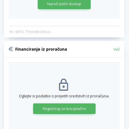
Naroči polni dostop
Vir: AJPES, TSmedia (Status)
Financiranje iz proračuna
Več
Oglejte si podatke o prejetih sredstvih iz proračuna.
Registriraj se brezplačno