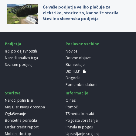
Če vaše podjetje veliko plačuje za
elektriko, storite to, kar so že storila
številna slovenska podjetja
Podjetja
Poslovne vsebine
Išči po dejavnostih
Novice
Naredi analizo trga
Borzne objave
Seznam podjetij
Bizi svetuje
BiziHELP
Dogodki
Pomembni datumi
Storitve
Informacije
Naroči polni Bizi
O nas
Moj Bizi: nivoji dostopa
Pomoč
Oglaševanje
TSmedia kontakt
Bonitetna poročila
Pogosta vprašanja
Order credit report
Pravila in pogoji
Mobilni dostop
Upravljanje soglasij