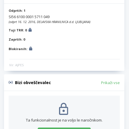
Odprtih: 1
SI56 6100 0001 5711 049
(odprt 16. 12. 2016, DELAVSKA HRANILNICA d.d. LJUBLJANA)
Tuji TRR: 0
Zaprtih: 0
Blokiranih:
Vir: AJPES
Bizi obveščevalec
Prikaži vse
Ta funkcionalnost je na voljo le naročnikom.