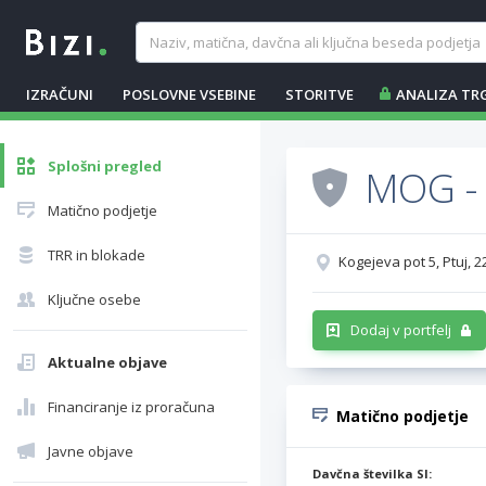
IZRAČUNI
POSLOVNE VSEBINE
STORITVE
ANALIZA TR
Splošni pregled
MOG - 
Matično podjetje
TRR in blokade
Kogejeva pot 5, Ptuj, 2
Ključne osebe
Dodaj v portfelj
Aktualne objave
Financiranje iz proračuna
Matično podjetje
Javne objave
Davčna številka SI: