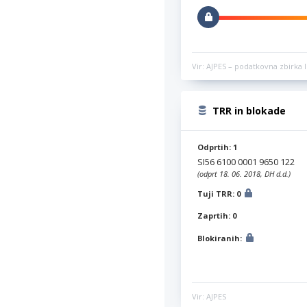
Vir: AJPES – podatkovna zbirka l
TRR in blokade
Odprtih: 1
SI56 6100 0001 9650 122
(odprt 18. 06. 2018, DH d.d.)
Tuji TRR: 0
Zaprtih: 0
Blokiranih:
Vir: AJPES