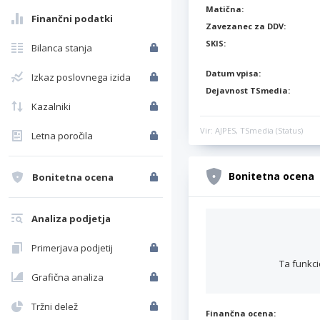
Matična:
Finančni podatki
Zavezanec za DDV:
SKIS:
Bilanca stanja
Datum vpisa:
Izkaz poslovnega izida
Dejavnost TSmedia:
Kazalniki
Vir: AJPES, TSmedia (Status)
Letna poročila
Bonitetna ocena
Bonitetna ocena
Analiza podjetja
Primerjava podjetij
Ta funkci
Grafična analiza
Tržni delež
Finančna ocena: