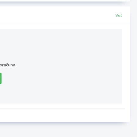
Več
roračuna.