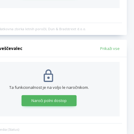
datkovna zbirka letnih poročil, Dun & Bradstreet d.o.o.
bveščevalec
Prikaži vse
Ta funkcionalnost je na voljo le naročnikom.
Naroči polni dostop
edia (Status)