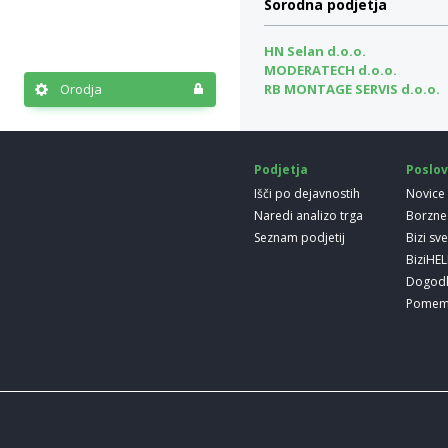
Sorodna podjetja
HN Selan d.o.o.
MODERATECH d.o.o.
Orodja
RB MONTAGE SERVIS d.o.o.
Podjetja
Poslov
Išči po dejavnostih
Novice
Naredi analizo trga
Borzne
Seznam podjetij
Bizi sv
BiziHE
Dogod
Pomem