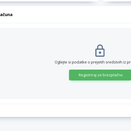
računa
Oglejte si podatke o prejetih sredstvih iz p
Registriraj se brezplačno