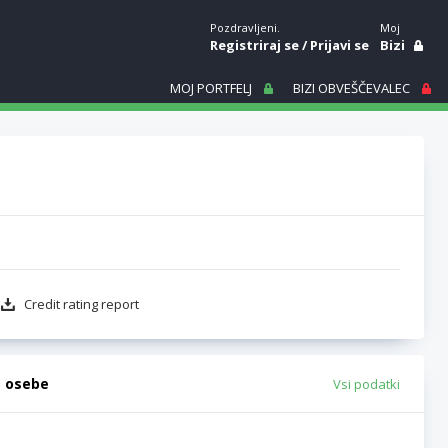
Pozdravljeni.
Moj
Registriraj se
/
Prijavi se
Bizi
MOJ PORTFELJ
BIZI OBVEŠČEVALEC
Credit rating report
e osebe
Vsi podatki