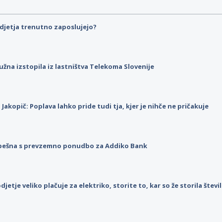
djetja trenutno zaposlujejo?
užna izstopila iz lastništva Telekoma Slovenije
p Jakopič: Poplava lahko pride tudi tja, kjer je nihče ne pričakuje
pešna s prevzemno ponudbo za Addiko Bank
djetje veliko plačuje za elektriko, storite to, kar so že storila štev