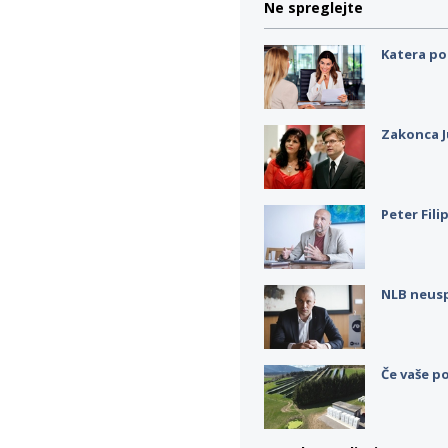
Ne spreglejte
Katera po
Zakonca J
Peter Fili
NLB neus
Če vaše po