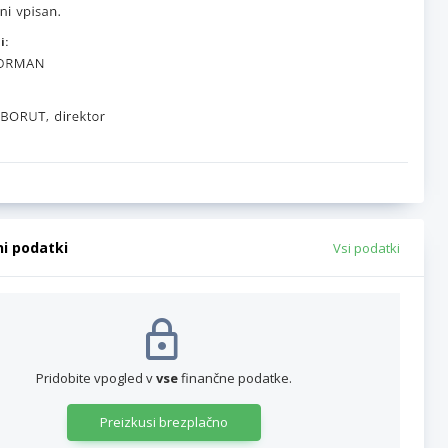
i:
ni podatki
Vsi podatki
Pridobite vpogled v
vse
finančne podatke.
Preizkusi brezplačno