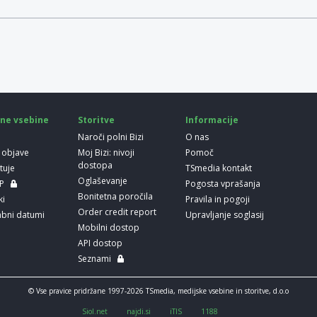
ne vsebine
Storitve
Informacije
Naroči polni Bizi
O nas
 objave
Moj Bizi: nivoji
Pomoč
dostopa
etuje
TSmedia kontakt
Oglaševanje
LP
Pogosta vprašanja
Bonitetna poročila
ki
Pravila in pogoji
Order credit report
bni datumi
Upravljanje soglasij
Mobilni dostop
API dostop
Seznami
© Vse pravice pridržane 1997-2026 TSmedia, medijske vsebine in storitve, d.o.o
Siol.net
najdi.si
iTIS
1188