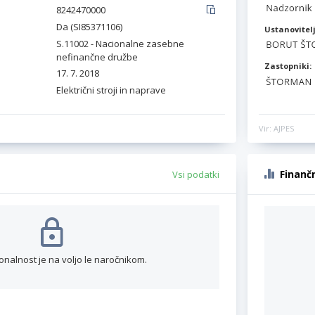
8242470000
Da (SI85371106)
Ustanovitelj
S.11002 - Nacionalne zasebne
nefinančne družbe
Zastopniki:
17. 7. 2018
Električni stroji in naprave
Vir: AJPES
Finanč
Vsi podatki
onalnost je na voljo le naročnikom.