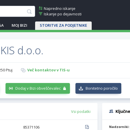
Napredno iskanje
Iskanje po dejavnosti
GA
MOJ BIZI
STORITVE ZA PODJETNIKE
KIS d.o.o.
250 Ptuj
Več kontaktov v TIS-u
Dodaj v Bizi obveščevalec
Bonitetno poročilo
Ključn
Vsi podatki
85371106
Nadzorniki: