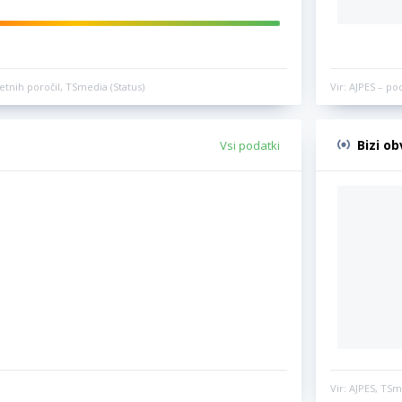
etnih poročil, TSmedia (Status)
Vir: AJPES – po
Bizi o
Vsi podatki
Vir: AJPES, TSm