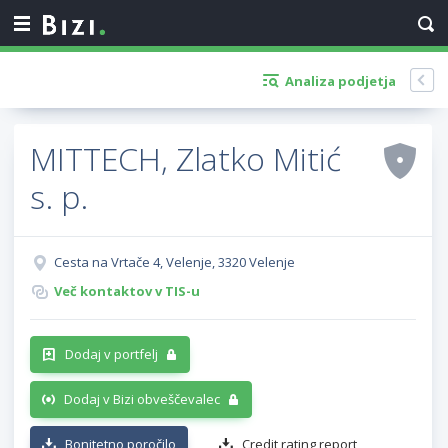
Analiza podjetja
MITTECH, Zlatko Mitić
s. p.
Cesta na Vrtače 4, Velenje, 3320 Velenje
Več kontaktov v TIS-u
Dodaj v portfelj
Dodaj v Bizi obveščevalec
Bonitetno poročilo
Credit rating report