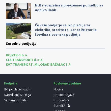
NLB neuspešna s prevzemno ponudbo za
Addiko Bank
Če vaše podjetje veliko plačuje za
elektriko, storite to, kar so že storila
številna slovenska podjetja
Sorodna podjetja
KOJZEK d.o.o.
CLS TRANSPORTI d.o.o.
KVT TRANSPORT, MILORAD BAŽALAC S.P.
Podjetja
Poslovne vsebine
Išči po dejavnostih
Novice
Naredi analizo trga
Borzne objave
Seznam podjetij
Bizi svetuje
BiziHELP