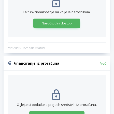
Ta funkcionalnost je na voljo le naročnikom.
Naroči polni dostop
Vir: AJPES, TSmedia (Status)
Financiranje iz proračuna
Več
Oglejte si podatke o prejetih sredstvih iz proračuna.