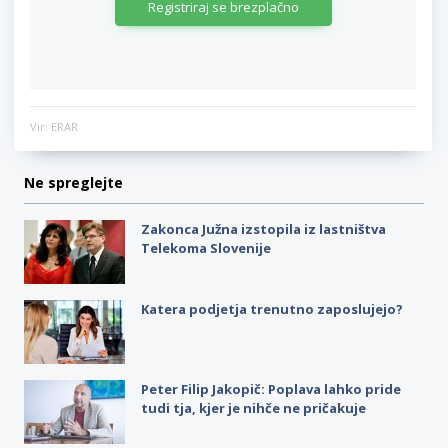
Registriraj se brezplačno
Vir: ERAR
Ne spreglejte
Zakonca Južna izstopila iz lastništva
Telekoma Slovenije
Katera podjetja trenutno zaposlujejo?
Peter Filip Jakopič: Poplava lahko pride
tudi tja, kjer je nihče ne pričakuje