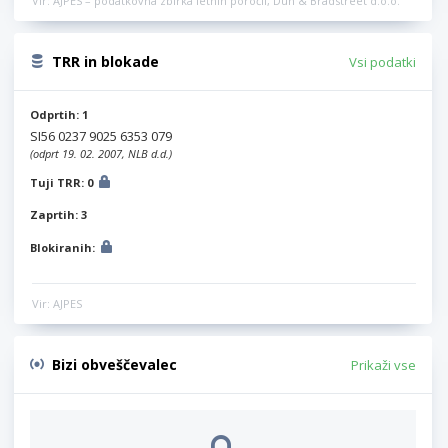
Vir: AJPES – podatkovna zbirka letnih poročil, Dun & Bradstreet d.o.o.
TRR in blokade
Vsi podatki
Odprtih: 1
SI56 0237 9025 6353 079
(odprt 19. 02. 2007, NLB d.d.)
Tuji TRR: 0
Zaprtih: 3
Blokiranih:
Vir: AJPES
Bizi obveščevalec
Prikaži vse