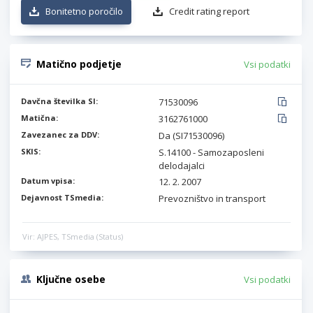
Bonitetno poročilo
Credit rating report
Matično podjetje
Vsi podatki
Davčna številka SI:
71530096
Matična:
3162761000
Zavezanec za DDV:
Da (SI71530096)
SKIS:
S.14100 - Samozaposleni
delodajalci
Datum vpisa:
12. 2. 2007
Dejavnost TSmedia:
Prevozništvo in transport
Vir: AJPES, TSmedia (Status)
Ključne osebe
Vsi podatki