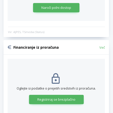
Naroči polni dostop
Vir: AJPES, TSmedia (Status)
Financiranje iz proračuna
Več
Oglejte si podatke o prejetih sredstvih iz proračuna.
Registriraj se brezplačno