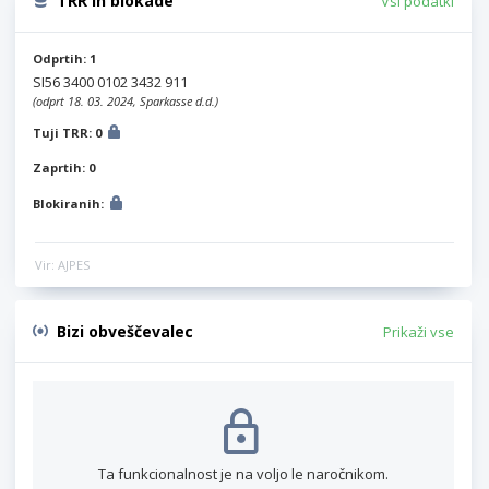
TRR in blokade
Vsi podatki
Odprtih: 1
SI56 3400 0102 3432 911
(odprt 18. 03. 2024, Sparkasse d.d.)
Tuji TRR: 0
Zaprtih: 0
Blokiranih:
Vir: AJPES
Bizi obveščevalec
Prikaži vse
Ta funkcionalnost je na voljo le naročnikom.