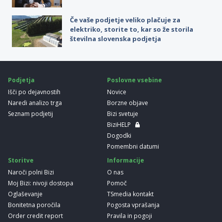
Če vaše podjetje veliko plačuje za
elektriko, storite to, kar so že storila
številna slovenska podjetja
Podjetja
Poslovne vsebine
Išči po dejavnostih
Novice
Naredi analizo trga
Borzne objave
Seznam podjetij
Bizi svetuje
BiziHELP
Dogodki
Pomembni datumi
Storitve
Informacije
Naroči polni Bizi
O nas
Moj Bizi: nivoji dostopa
Pomoč
Oglaševanje
TSmedia kontakt
Bonitetna poročila
Pogosta vprašanja
Order credit report
Pravila in pogoji