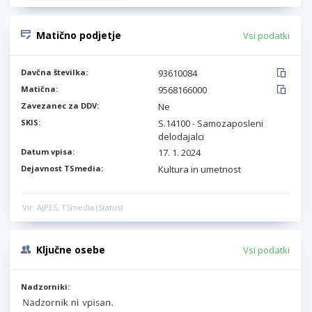
Matično podjetje
Vsi podatki
Davčna številka:
93610084
Matična:
9568166000
Zavezanec za DDV:
Ne
SKIS:
S.14100 - Samozaposleni
delodajalci
Datum vpisa:
17. 1. 2024
Dejavnost TSmedia:
Kultura in umetnost
Vir: AJPES, TSmedia (Status)
Ključne osebe
Vsi podatki
Nadzorniki: