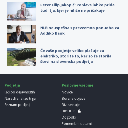
Peter Filip Jakopič: Poplava lahko pride
tudi tja, kjer je nihče ne pričakuje
NLB neuspešna s prevzemno ponudbo za
Addiko Bank
Če vaše podjetje veliko plačuje za
elektriko, storite to, kar so že storila
številna slovenska podjetja
Podjetja
Poslovne vsebine
Išči po dejavnostih
Novice
Naredi analizo trga
Borzne objave
Seznam podjetij
Bizi svetuje
BiziHELP
Dogodki
Pomembni datumi