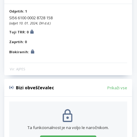
Odprtih: 1
SI56 6100 0002 8728 158
(odprt 10. 01. 2024, DH d.d.)
Tuji TRR: 0
Zaprtih: 0
Blokiranih:
Vir: AJPES
Bizi obveščevalec
Prikaži vse
Ta funkcionalnost je na voljo le naročnikom.