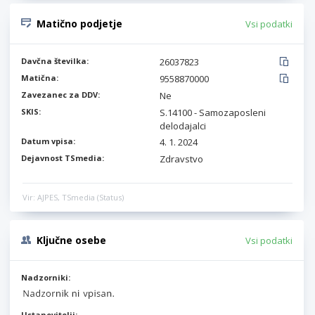
Matično podjetje
Vsi podatki
Davčna številka:
26037823
Matična:
9558870000
Zavezanec za DDV:
Ne
SKIS:
S.14100 - Samozaposleni
delodajalci
Datum vpisa:
4. 1. 2024
Dejavnost TSmedia:
Zdravstvo
Vir: AJPES, TSmedia (Status)
Ključne osebe
Vsi podatki
Nadzorniki:
Ustanovitelji: