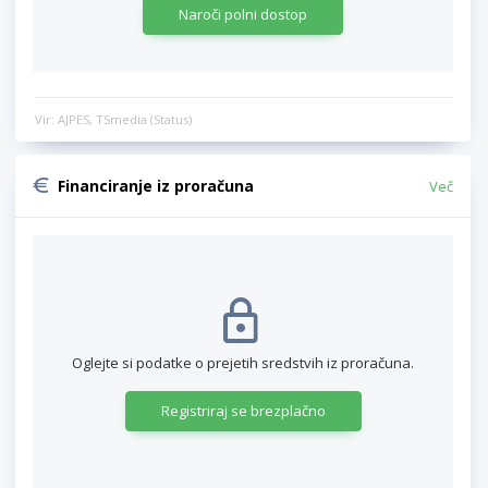
Naroči polni dostop
Vir: AJPES, TSmedia (Status)
Financiranje iz proračuna
Več
Oglejte si podatke o prejetih sredstvih iz proračuna.
Registriraj se brezplačno