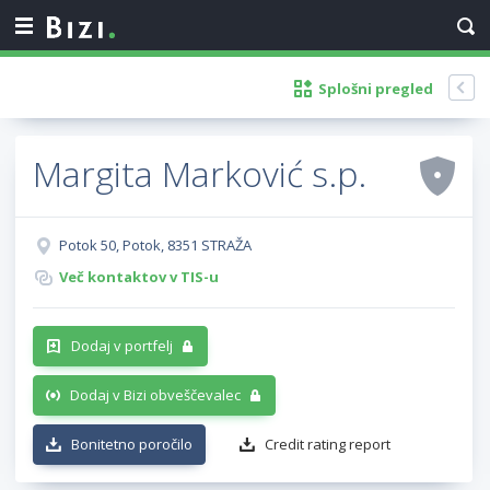
Splošni pregled
Margita Marković s.p.
Potok 50, Potok, 8351 STRAŽA
Več kontaktov v TIS-u
Dodaj v portfelj
Dodaj v Bizi obveščevalec
Bonitetno poročilo
Credit rating report