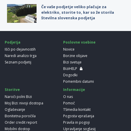
Če vaše podjetje veliko plačuje za
elektriko, storite to, kar so že storila
številna slovenska podjetja
Podjetja
Poslovne vsebine
Išči po dejavnostih
Novice
Naredi analizo trga
Borzne objave
Seznam podjetij
Bizi svetuje
BiziHELP
Dogodki
Pomembni datumi
Storitve
Informacije
Naroči polni Bizi
O nas
Moj Bizi: nivoji dostopa
Pomoč
Oglaševanje
TSmedia kontakt
Bonitetna poročila
Pogosta vprašanja
Order credit report
Pravila in pogoji
Mobilni dostop
Upravljanje soglasij