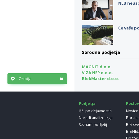
NLB neus
Če vaše po
Sorodna podjetja
MAGNIT d.o.o.
VIZA NEP d.o.o.
Orodja
BlokMaster d.o.o.
Podjetja
Poslov
Išči po dejavnostih
Novice
Naredi analizo trga
Borzne
Seznam podjetij
Bizi sv
BiziHE
Dogod