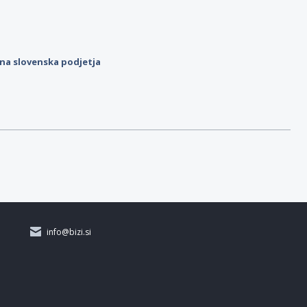
ilna slovenska podjetja
info@bizi.si