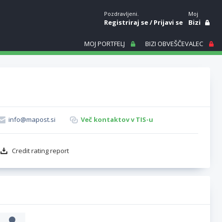
Pozdravljeni.
Moj
Registriraj se
/
Prijavi se
Bizi
MOJ PORTFELJ
BIZI OBVEŠČEVALEC
info@mapost.si
Več kontaktov v TIS-u
Credit rating report