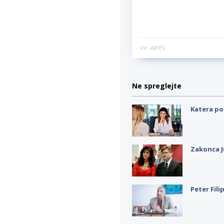
Vir: AJPES
Ne spreglejte
Katera po
Zakonca J
Peter Fili