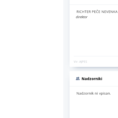
direktor
Vir: AJPES
Nadzorniki