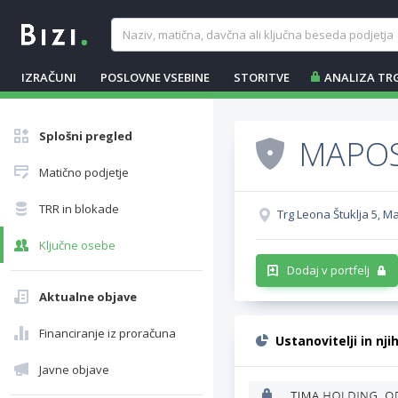
IZRAČUNI
POSLOVNE VSEBINE
STORITVE
ANALIZA TR
Splošni pregled
MAPOST
Matično podjetje
TRR in blokade
Trg Leona Štuklja 5, M
Ključne osebe
Dodaj v portfelj
Aktualne objave
Financiranje iz proračuna
Ustanovitelji in nji
Javne objave