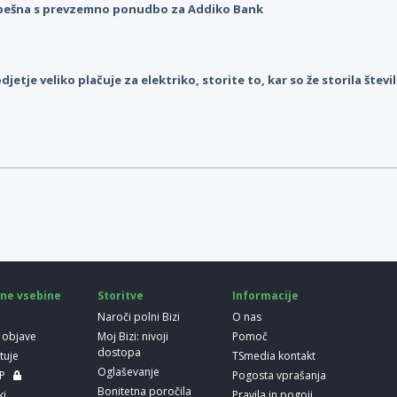
pešna s prevzemno ponudbo za Addiko Bank
djetje veliko plačuje za elektriko, storite to, kar so že storila štev
ne vsebine
Storitve
Informacije
Naroči polni Bizi
O nas
 objave
Moj Bizi: nivoji
Pomoč
dostopa
etuje
TSmedia kontakt
Oglaševanje
LP
Pogosta vprašanja
Bonitetna poročila
ki
Pravila in pogoji