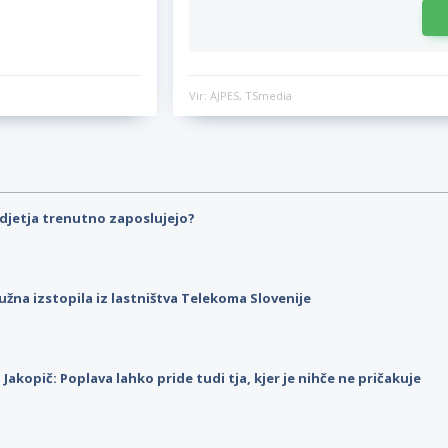
Vir: AJPES, TSmedia
djetja trenutno zaposlujejo?
užna izstopila iz lastništva Telekoma Slovenije
p Jakopič: Poplava lahko pride tudi tja, kjer je nihče ne pričakuje