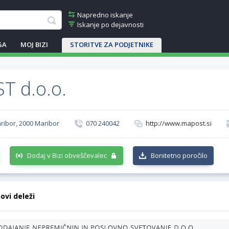
Napredno iskanje
Iskanje po dejavnosti
GA
MOJ BIZI
STORITVE ZA PODJETNIKE
 d.o.o.
aribor, 2000 Maribor
070 240042
http://www.mapost.si
Dodaj v Bizi obveščevalec
Bonitetno poročilo
hovi deleži