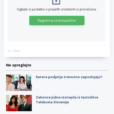
Oglejte si podatke o prejetih sredstvih iz proračuna.
Registriraj se brezplačno
Vir: ERAR
Ne spreglejte
Katera podjetja trenutno zaposlujejo?
Zakonca Južna izstopila iz lastništva
Telekoma Slovenije