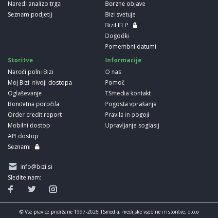
Naredi analizo trga
Borzne objave
Seznam podjetij
Bizi svetuje
BiziHELP
Dogodki
Pomembni datumi
Storitve
Informacije
Naroči polni Bizi
O nas
Moj Bizi: nivoji dostopa
Pomoč
Oglaševanje
TSmedia kontakt
Bonitetna poročila
Pogosta vprašanja
Order credit report
Pravila in pogoji
Mobilni dostop
Upravljanje soglasij
API dostop
Seznami
info@bizi.si
Sledite nam:
© Vse pravice pridržane 1997-2026 TSmedia, medijske vsebine in storitve, d.o.o