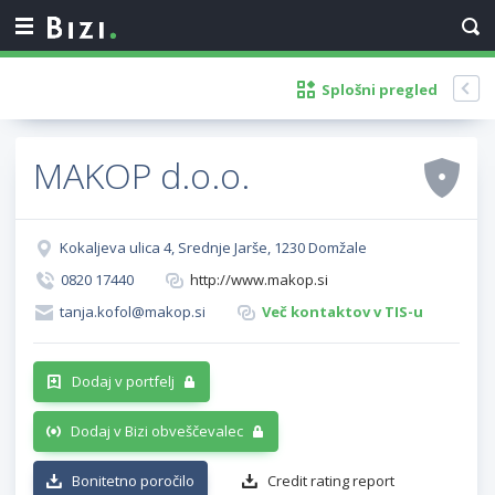
Splošni pregled
MAKOP d.o.o.
Kokaljeva ulica 4, Srednje Jarše, 1230 Domžale
0820 17440
http://www.makop.si
tanja.kofol@makop.si
Več kontaktov v TIS-u
Dodaj v portfelj
Dodaj v Bizi obveščevalec
Bonitetno poročilo
Credit rating report