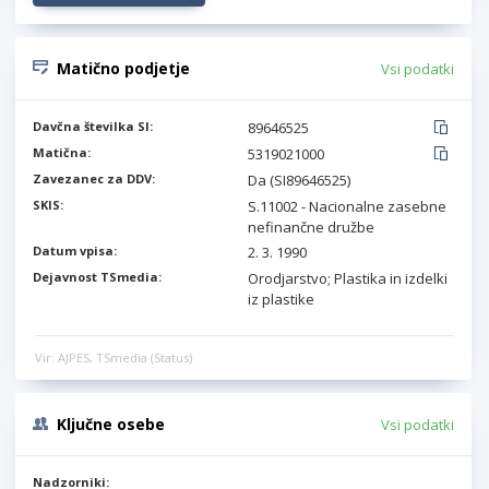
Matično podjetje
Vsi podatki
Davčna številka SI:
89646525
Matična:
5319021000
Zavezanec za DDV:
Da (SI89646525)
SKIS:
S.11002 - Nacionalne zasebne
nefinančne družbe
Datum vpisa:
2. 3. 1990
Dejavnost TSmedia:
Orodjarstvo; Plastika in izdelki
iz plastike
Vir: AJPES, TSmedia (Status)
Ključne osebe
Vsi podatki
Nadzorniki: