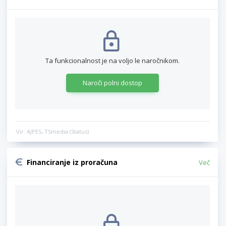
Ta funkcionalnost je na voljo le naročnikom.
Naroči polni dostop
Vir: AJPES, TSmedia (Status)
Financiranje iz proračuna
Več