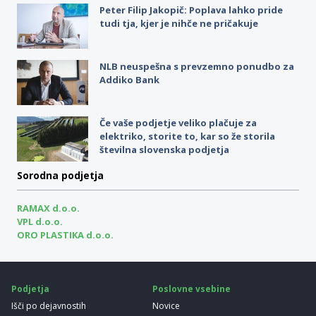
Peter Filip Jakopič: Poplava lahko pride
tudi tja, kjer je nihče ne pričakuje
NLB neuspešna s prevzemno ponudbo za
Addiko Bank
Če vaše podjetje veliko plačuje za
elektriko, storite to, kar so že storila
številna slovenska podjetja
Sorodna podjetja
RAMAX d.o.o.
VPL d.o.o.
ORO PLASTIKA d.o.o.
Podjetja
Poslovne vsebine
Išči po dejavnostih
Novice