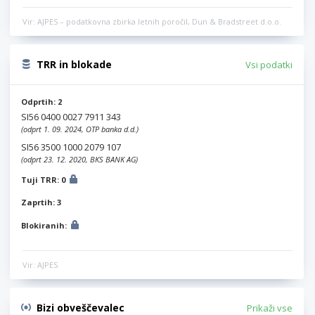
Vir: AJPES – podatkovna zbirka letnih poročil, Dun & Bradstreet d.o.o.
TRR in blokade
Vsi podatki
Odprtih: 2
SI56 0400 0027 7911 343
(odprt 1. 09. 2024, OTP banka d.d.)
SI56 3500 1000 2079 107
(odprt 23. 12. 2020, BKS BANK AG)
Tuji TRR: 0
Zaprtih: 3
Blokiranih:
Vir: AJPES
Bizi obveščevalec
Prikaži vse