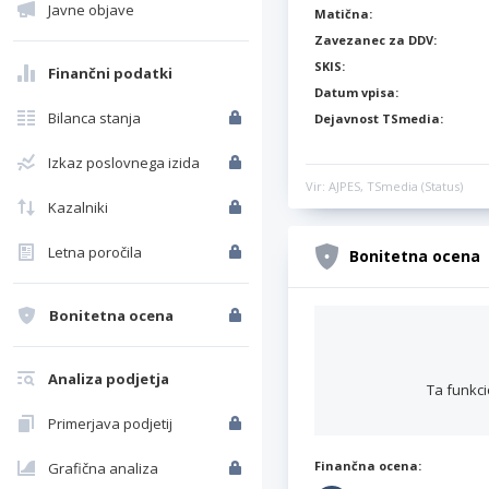
Javne objave
Matična:
Zavezanec za DDV:
SKIS:
Finančni podatki
Datum vpisa:
Bilanca stanja
Dejavnost TSmedia:
Izkaz poslovnega izida
Vir: AJPES, TSmedia (Status)
Kazalniki
Letna poročila
Bonitetna ocena
Bonitetna ocena
Analiza podjetja
Ta funkci
Primerjava podjetij
Finančna ocena:
Grafična analiza