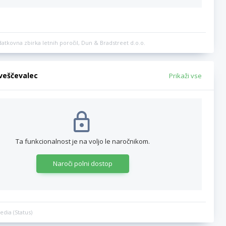
datkovna zbirka letnih poročil, Dun & Bradstreet d.o.o.
bveščevalec
Prikaži vse
Ta funkcionalnost je na voljo le naročnikom.
Naroči polni dostop
edia (Status)