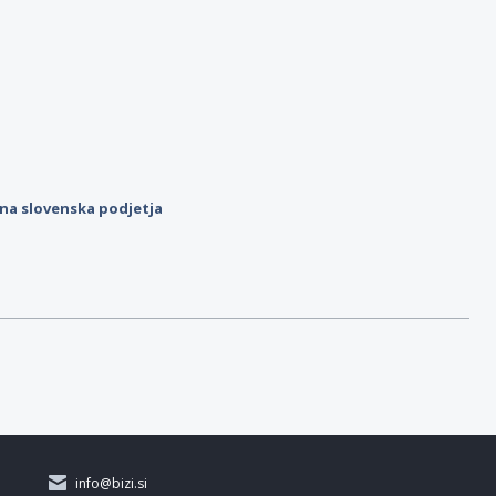
ilna slovenska podjetja
info@bizi.si