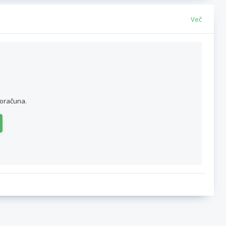
Več
roračuna.