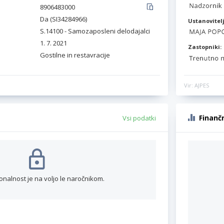
8906483000
Da (SI34284966)
Ustanovitelj
S.14100 - Samozaposleni delodajalci
1. 7. 2021
Zastopniki:
Gostilne in restavracije
Vir: AJPES
Finanč
Vsi podatki
onalnost je na voljo le naročnikom.