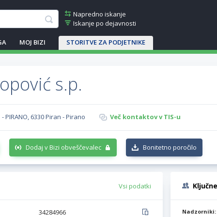
Napredno iskanje
Iskanje po dejavnosti
GA
MOJ BIZI
STORITVE ZA PODJETNIKE
opović s.p.
 - PIRANO, 6330 Piran - Pirano
Več kontaktov v TIS-u
Dodaj v Bizi obveščevalec
Bonitetno poročilo
Ključn
Vsi podatki
34284966
Nadzorniki: