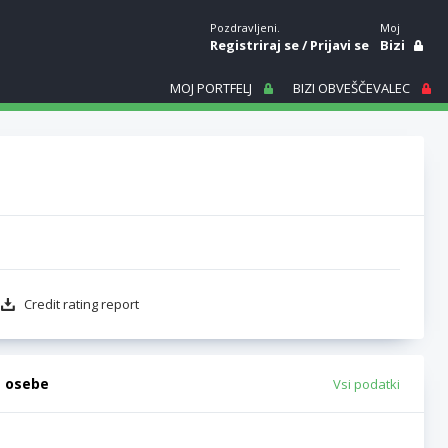
Pozdravljeni.
Moj
Registriraj se
/
Prijavi se
Bizi
MOJ PORTFELJ
BIZI OBVEŠČEVALEC
Credit rating report
e osebe
Vsi podatki