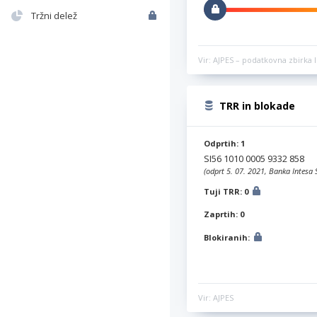
Tržni delež
Vir: AJPES – podatkovna zbirka l
TRR in blokade
Odprtih: 1
SI56 1010 0005 9332 858
(odprt 5. 07. 2021, Banka Intesa 
Tuji TRR: 0
Zaprtih: 0
Blokiranih:
Vir: AJPES