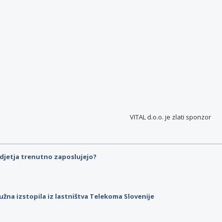
VITAL d.o.o. je
zlati sponzor
djetja trenutno zaposlujejo?
užna izstopila iz lastništva Telekoma Slovenije