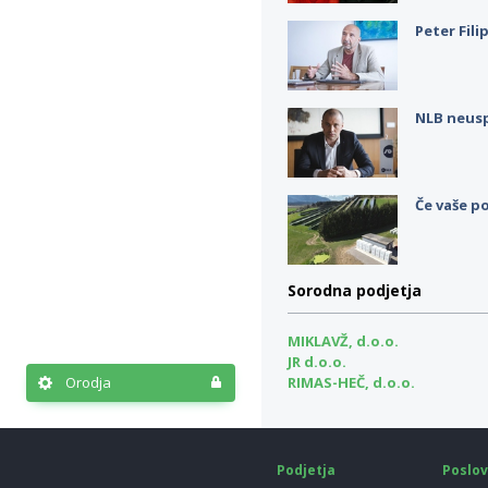
Peter Fili
NLB neus
Če vaše po
Sorodna podjetja
MIKLAVŽ, d.o.o.
JR d.o.o.
RIMAS-HEČ, d.o.o.
Orodja
Podjetja
Poslov