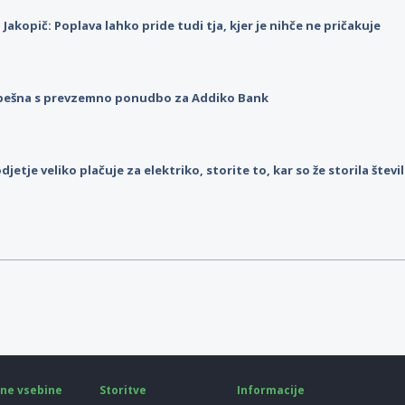
p Jakopič: Poplava lahko pride tudi tja, kjer je nihče ne pričakuje
pešna s prevzemno ponudbo za Addiko Bank
djetje veliko plačuje za elektriko, storite to, kar so že storila štev
ne vsebine
Storitve
Informacije