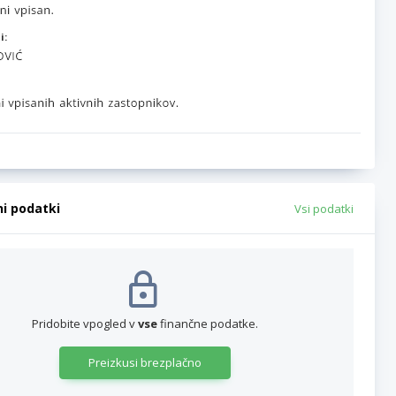
i:
ni podatki
Vsi podatki
Pridobite vpogled v
vse
finančne podatke.
Preizkusi brezplačno