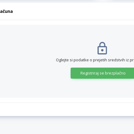
računa
Oglejte si podatke o prejetih sredstvih iz p
Registriraj se brezplačno