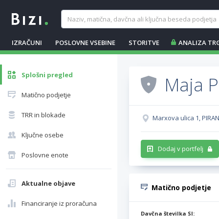
IZRAČUNI
POSLOVNE VSEBINE
STORITVE
ANALIZA TR
Splošni pregled
Maja P
Matično podjetje
TRR in blokade
Marxova ulica 1, PIRAN
Ključne osebe
Dodaj v portfelj
Poslovne enote
Aktualne objave
Matično podjetje
Financiranje iz proračuna
Davčna številka SI: