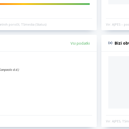
etnih poročil, TSmedia (Status)
Vir: AJPES – po
Bizi o
Vsi podatki
Sanpaolo d.d.)
Vir: AJPES, TSm