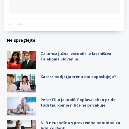
Vir: ERAR
Ne spreglejte
Zakonca Južna izstopila iz lastništva
Telekoma Slovenije
Katera podjetja trenutno zaposlujejo?
Peter Filip Jakopič: Poplava lahko pride
tudi tja, kjer je nihče ne pričakuje
NLB neuspešna s prevzemno ponudbo za
Addiko Bank