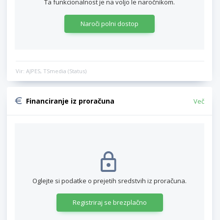
Ta funkcionalnost je na voljo le naročnikom.
Naroči polni dostop
Vir: AJPES, TSmedia (Status)
Financiranje iz proračuna
Več
Oglejte si podatke o prejetih sredstvih iz proračuna.
Registriraj se brezplačno