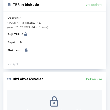
TRR in blokade
Vsi podatki
Odprtih: 1
SI56 0700 0000 4040 140
(odprt 15. 03. 2023, GB d.d., Kranj)
Tuji TRR: 0
Zaprtih: 0
Blokiranih:
Vir: AJPES
Bizi obveščevalec
Prikaži vse