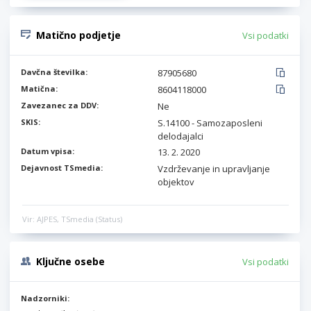
Matično podjetje
Vsi podatki
Davčna številka:
87905680
Matična:
8604118000
Zavezanec za DDV:
Ne
SKIS:
S.14100 - Samozaposleni
delodajalci
Datum vpisa:
13. 2. 2020
Dejavnost TSmedia:
Vzdrževanje in upravljanje
objektov
Vir: AJPES, TSmedia (Status)
Ključne osebe
Vsi podatki
Nadzorniki: