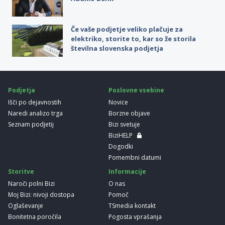
Če vaše podjetje veliko plačuje za
elektriko, storite to, kar so že storila
številna slovenska podjetja
Podjetja
Poslovne vsebine
Išči po dejavnostih
Novice
Naredi analizo trga
Borzne objave
Seznam podjetij
Bizi svetuje
BiziHELP
Dogodki
Pomembni datumi
Storitve
Informacije
Naroči polni Bizi
O nas
Moj Bizi: nivoji dostopa
Pomoč
Oglaševanje
TSmedia kontakt
Bonitetna poročila
Pogosta vprašanja