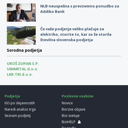
NLB neuspešna s prevzemno ponudbo za
Addiko Bank
Če vaše podjetje veliko plačuje za
elektriko, storite to, kar so že storila
številna slovenska podjetja
Sorodna podjetja
UROŠ ZUPAN S.P.
UNIMETAL d.o.o.
LKR-TRI d.o.o.
Podjetja
Poslovne vsebine
Išči po dejavnostih
Novice
Naredi analizo trga
Borzne objave
Seznam podjetij
Bizi svetuje
BiziHELP