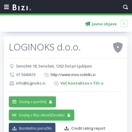
Javne objave
LOGINOKS d.o.o.
Senožeti 18, Senožeti, 1262 Dol pri Ljubljani
01 5640615
http://www.inox-izdelki.si
info@loginoks.si
Več kontaktov v TIS-u
Dodaj v portfelj
Dodaj v Bizi obveščevalec
Bonitetno poročilo
Credit rating report