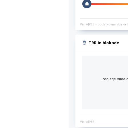
Vir: AJPES – podatkovna zbirka l
TRR in blokade
Podjetje nima o
Vir: AJPES