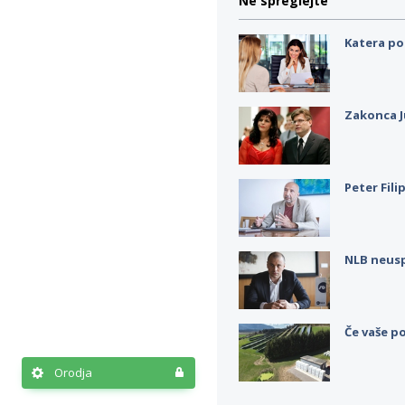
Ne spreglejte
Katera po
Zakonca J
Peter Fili
NLB neus
Če vaše po
Orodja