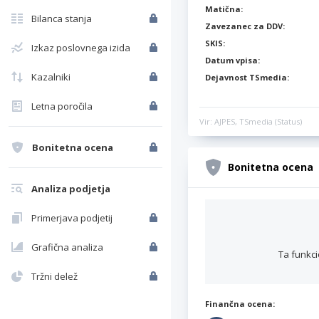
Matična:
Bilanca stanja
Zavezanec za DDV:
SKIS:
Izkaz poslovnega izida
Datum vpisa:
Kazalniki
Dejavnost TSmedia:
Letna poročila
Vir: AJPES, TSmedia (Status)
Bonitetna ocena
Bonitetna ocena
Analiza podjetja
Primerjava podjetij
Grafična analiza
Ta funkci
Tržni delež
Finančna ocena: