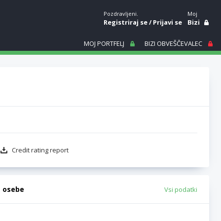
Pozdravljeni.
Moj
Registriraj se
/
Prijavi se
Bizi
MOJ PORTFELJ
BIZI OBVEŠČEVALEC
Credit rating report
e osebe
Vsi podatki