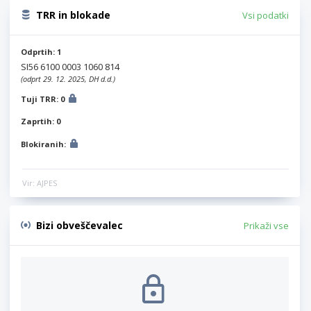
TRR in blokade
Vsi podatki
Odprtih: 1
SI56 6100 0003 1060 814
(odprt 29. 12. 2025, DH d.d.)
Tuji TRR: 0
Zaprtih: 0
Blokiranih:
Vir: AJPES
Bizi obveščevalec
Prikaži vse