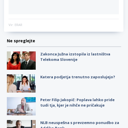
Vir: ERAR
Ne spreglejte
Zakonca Južna izstopila iz lastništva
Telekoma Slovenije
Katera podjetja trenutno zaposlujejo?
Peter Filip Jakopič: Poplava lahko pride
tudi tja, kjer je nihče ne pričakuje
NLB neuspešna s prevzemno ponudbo za
Addiko Bank