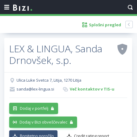
Splošni pregled
LEX & LINGUA, Sanda
Drnovšek, s.p.
Ulica Luke Svetca 7, Litija, 1270 Litija
sanda@lex-lingua.si
Več kontaktov v TIS-u
Dodaj v portfelj
Dodaj v Bizi obveščevalec
Bonitetno poročilo
Credit rating report