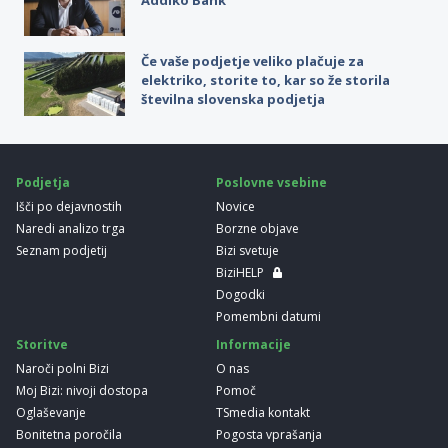
Če vaše podjetje veliko plačuje za
elektriko, storite to, kar so že storila
številna slovenska podjetja
Podjetja
Poslovne vsebine
Išči po dejavnostih
Novice
Naredi analizo trga
Borzne objave
Seznam podjetij
Bizi svetuje
BiziHELP
Dogodki
Pomembni datumi
Storitve
Informacije
Naroči polni Bizi
O nas
Moj Bizi: nivoji dostopa
Pomoč
Oglaševanje
TSmedia kontakt
Bonitetna poročila
Pogosta vprašanja