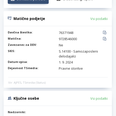
Matično podjetje
Vsi podatki
Davčna številka:
76371948
Matična:
9728546000
Zavezanec za DDV:
Ne
SKIS:
S.14100 - Samozaposleni
delodajalci
Datum vpisa:
1. 9. 2024
Dejavnost TSmedia:
Pravne storitve
Vir: AJPES, TSmedia (Status)
Ključne osebe
Vsi podatki
Nadzorniki: