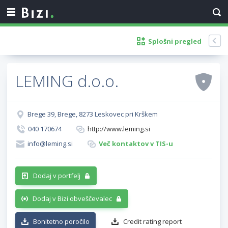
Splošni pregled
LEMING d.o.o.
Brege 39, Brege, 8273 Leskovec pri Krškem
040 170674
http://www.leming.si
info@leming.si
Več kontaktov v TIS-u
Dodaj v portfelj
Dodaj v Bizi obveščevalec
Bonitetno poročilo
Credit rating report