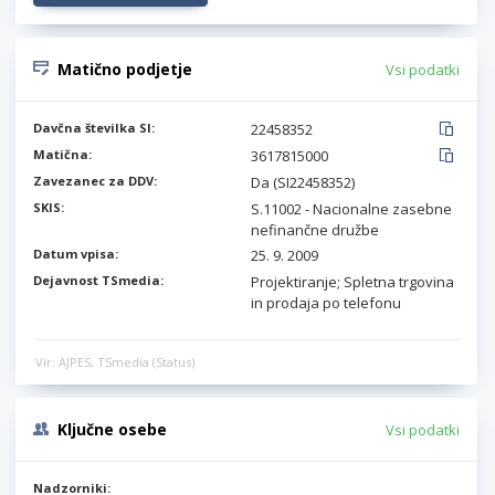
Matično podjetje
Vsi podatki
Davčna številka SI:
22458352
Matična:
3617815000
Zavezanec za DDV:
Da (SI22458352)
SKIS:
S.11002 - Nacionalne zasebne
nefinančne družbe
Datum vpisa:
25. 9. 2009
Dejavnost TSmedia:
Projektiranje; Spletna trgovina
in prodaja po telefonu
Vir: AJPES, TSmedia (Status)
Ključne osebe
Vsi podatki
Nadzorniki: