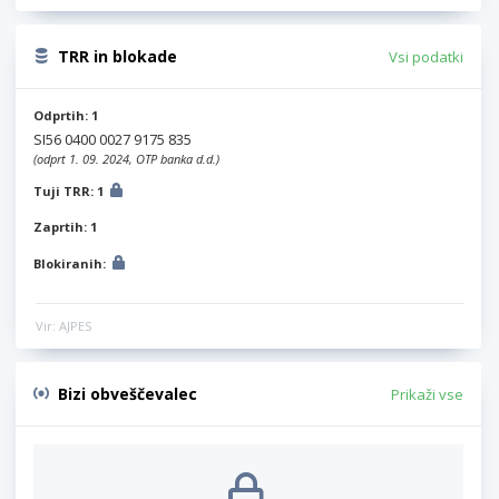
TRR in blokade
Vsi podatki
Odprtih: 1
SI56 0400 0027 9175 835
(odprt 1. 09. 2024, OTP banka d.d.)
Tuji TRR: 1
Zaprtih: 1
Blokiranih:
Vir: AJPES
Bizi obveščevalec
Prikaži vse