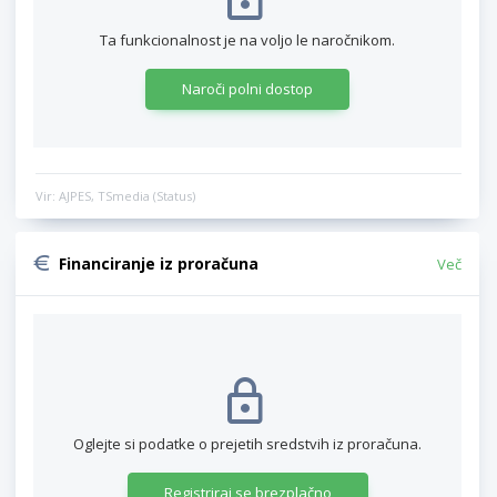
Ta funkcionalnost je na voljo le naročnikom.
Naroči polni dostop
Vir: AJPES, TSmedia (Status)
Financiranje iz proračuna
Več
Oglejte si podatke o prejetih sredstvih iz proračuna.
Registriraj se brezplačno