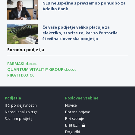
NLB neuspešna s prevzemno ponudbo za
Addiko Bank
Če vaše podjetje veliko plačuje za
elektriko, storite to, kar so že storila
številna slovenska podjetja
Sorodna podjetja
FARMASI d.o.o.
QUANTUM VITALITIY GROUP d.o.o.
PIKATI D.O.O.
Podjetja
Poslovne vsebine
Išči po dejavnostih
Novice
Naredi analizo trga
Borzne objave
Seznam podjetij
Bizi svetuje
BiziHELP
Dogodki