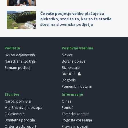
Če vaše podjetje veliko plačuje za
elektriko, storite to, kar so že storila
številna slovenska podjetja
Podjetja
Poslovne vsebine
Išči po dejavnostih
Novice
Naredi analizo trga
Borzne objave
Seznam podjetij
Bizi svetuje
BiziHELP
Dogodki
Pomembni datumi
Storitve
Informacije
Naroči polni Bizi
O nas
Moj Bizi: nivoji dostopa
Pomoč
Oglaševanje
TSmedia kontakt
Bonitetna poročila
Pogosta vprašanja
Order credit report
Pravila in pogoji