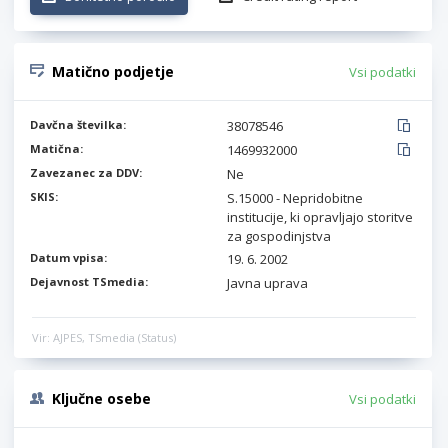
Matično podjetje
Vsi podatki
Davčna številka:
38078546
Matična:
1469932000
Zavezanec za DDV:
Ne
SKIS:
S.15000 - Nepridobitne
institucije, ki opravljajo storitve
za gospodinjstva
Datum vpisa:
19. 6. 2002
Dejavnost TSmedia:
Javna uprava
Vir: AJPES, TSmedia (Status)
Ključne osebe
Vsi podatki