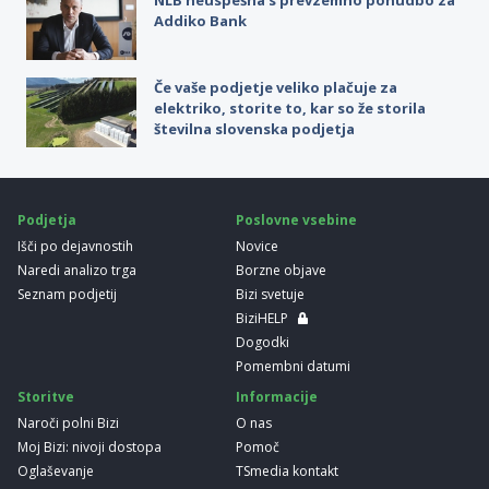
Addiko Bank
Če vaše podjetje veliko plačuje za
elektriko, storite to, kar so že storila
številna slovenska podjetja
Podjetja
Poslovne vsebine
Išči po dejavnostih
Novice
Naredi analizo trga
Borzne objave
Seznam podjetij
Bizi svetuje
BiziHELP
Dogodki
Pomembni datumi
Storitve
Informacije
Naroči polni Bizi
O nas
Moj Bizi: nivoji dostopa
Pomoč
Oglaševanje
TSmedia kontakt