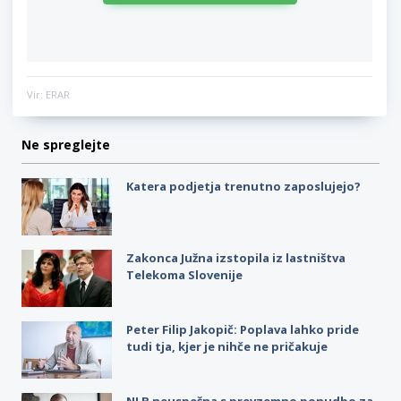
Vir: ERAR
Ne spreglejte
Katera podjetja trenutno zaposlujejo?
Zakonca Južna izstopila iz lastništva
Telekoma Slovenije
Peter Filip Jakopič: Poplava lahko pride
tudi tja, kjer je nihče ne pričakuje
NLB neuspešna s prevzemno ponudbo za