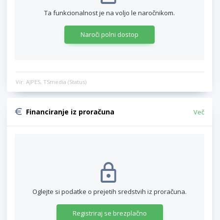
Ta funkcionalnost je na voljo le naročnikom.
Naroči polni dostop
Vir: AJPES, TSmedia (Status)
Financiranje iz proračuna
Več
Oglejte si podatke o prejetih sredstvih iz proračuna.
Registriraj se brezplačno