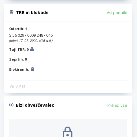
TRR in blokade
Vsi podatki
Odprtih: 1
SI56 0297 0009 2487 046
(odprt 17. 07. 2002, NLB d.d.)
Tuji TRR: 0
Zaprtih: 0
Blokiranih:
Vir: AJPES
Bizi obveščevalec
Prikaži vse