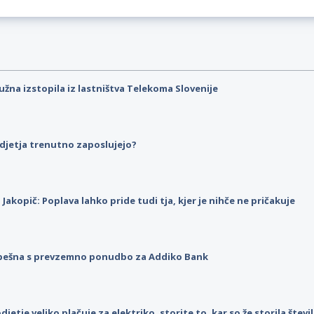
užna izstopila iz lastništva Telekoma Slovenije
djetja trenutno zaposlujejo?
p Jakopič: Poplava lahko pride tudi tja, kjer je nihče ne pričakuje
pešna s prevzemno ponudbo za Addiko Bank
djetje veliko plačuje za elektriko, storite to, kar so že storila štev