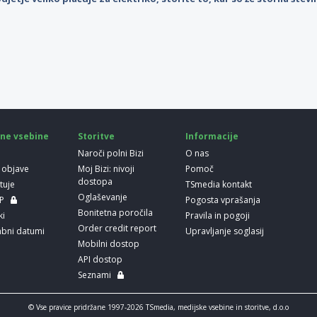
ne vsebine
Storitve
Informacije
Naroči polni Bizi
O nas
 objave
Moj Bizi: nivoji
Pomoč
dostopa
etuje
TSmedia kontakt
Oglaševanje
LP
Pogosta vprašanja
Bonitetna poročila
ki
Pravila in pogoji
Order credit report
bni datumi
Upravljanje soglasij
Mobilni dostop
API dostop
Seznami
© Vse pravice pridržane 1997-2026 TSmedia, medijske vsebine in storitve, d.o.o