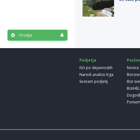
Orodja
Podjetja
Poslov
Išči po dejavnostih
Novice
Naredi analizo trga
Borzne
Seznam podjetij
Bizi sv
BiziHE
Dogod
Pomem