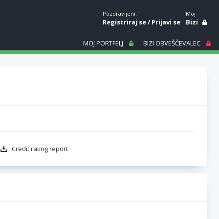
Pozdravljeni.
Moj
Registriraj se
/
Prijavi se
Bizi
MOJ PORTFELJ
BIZI OBVEŠČEVALEC
Credit rating report