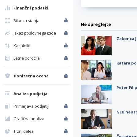
Finančni podatki
Bilanca stanja
Ne spreglejte
Izkaz poslovnega izida
Zakonca J
Kazalniki
Letna poročila
Katera po
Bonitetna ocena
Peter Fili
Analiza podjetja
Primerjava podjetij
NLB neus
Grafična analiza
Tržni delež
Če vaše po