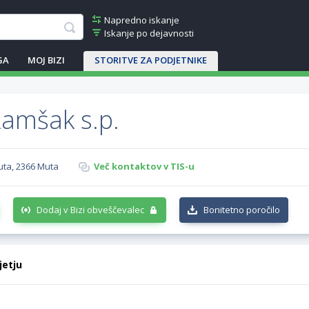
Napredno iskanje
Iskanje po dejavnosti
GA
MOJ BIZI
STORITVE ZA PODJETNIKE
Ramšak s.p.
uta, 2366 Muta
Več kontaktov v TIS-u
Dodaj v Bizi obveščevalec
Bonitetno poročilo
jetju