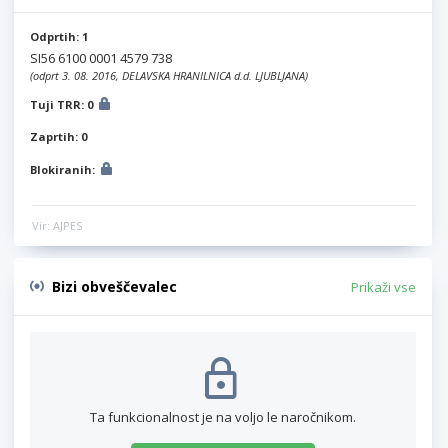
Odprtih: 1
SI56 6100 0001 4579 738
(odprt 3. 08. 2016, DELAVSKA HRANILNICA d.d. LJUBLJANA)
Tuji TRR: 0
Zaprtih: 0
Blokiranih:
Vir: AJPES
Bizi obveščevalec
Prikaži vse
Ta funkcionalnost je na voljo le naročnikom.