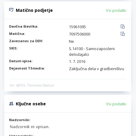
Matično podjetje
Vsi podatki
Davčna številka:
15961095
Matična:
7097506000
Zavezanec za DDV:
Ne
SKIS:
S.14100 - Samozaposleni
delodajalci
Datum vpisa:
1. 7. 2016
Dejavnost TSmedia:
Zaključna dela v gradbeništvu
Vir: AJPES, TSmedia (Status)
Ključne osebe
Vsi podatki
Nadzorniki:
Ustanovitelji: