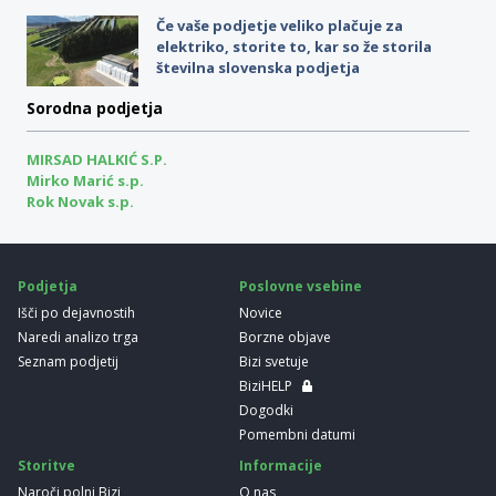
Če vaše podjetje veliko plačuje za
elektriko, storite to, kar so že storila
številna slovenska podjetja
Sorodna podjetja
MIRSAD HALKIĆ S.P.
Mirko Marić s.p.
Rok Novak s.p.
Podjetja
Poslovne vsebine
Išči po dejavnostih
Novice
Naredi analizo trga
Borzne objave
Seznam podjetij
Bizi svetuje
BiziHELP
Dogodki
Pomembni datumi
Storitve
Informacije
Naroči polni Bizi
O nas