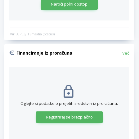
Naroči polni dostop
Vir: AJPES, TSmedia (Status)
Financiranje iz proračuna
Več
Oglejte si podatke o prejetih sredstvih iz proračuna.
Registriraj se brezplačno