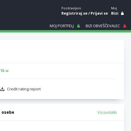
Pozdravljeni.
Moj
Registriraj se
/
Prijavi se
Bizi
MOJ PORTFELJ
BIZI OBVEŠČEVALEC
TIS-u
Credit rating report
e osebe
Vsi podatki