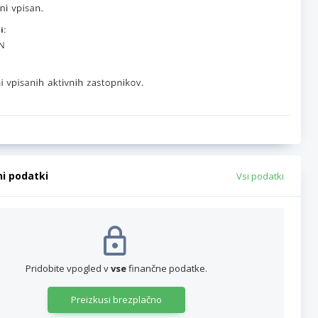
i:
ni podatki
Vsi podatki
Pridobite vpogled v
vse
finančne podatke.
Preizkusi brezplačno