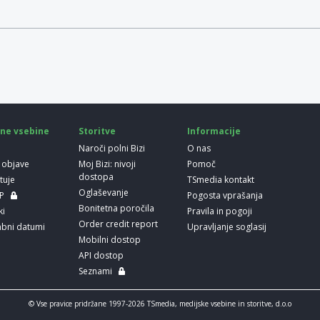
ne vsebine
Storitve
Informacije
Naroči polni Bizi
O nas
 objave
Moj Bizi: nivoji
Pomoč
dostopa
etuje
TSmedia kontakt
Oglaševanje
LP
Pogosta vprašanja
Bonitetna poročila
ki
Pravila in pogoji
Order credit report
bni datumi
Upravljanje soglasij
Mobilni dostop
API dostop
Seznami
© Vse pravice pridržane 1997-2026 TSmedia, medijske vsebine in storitve, d.o.o