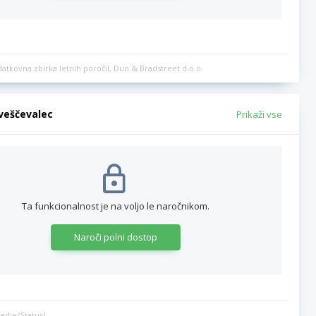
datkovna zbirka letnih poročil, Dun & Bradstreet d.o.o.
bveščevalec
Prikaži vse
Ta funkcionalnost je na voljo le naročnikom.
Naroči polni dostop
edia (Status)