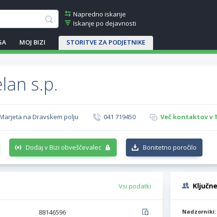
Napredno iskanje
Iskanje po dejavnosti
GA
MOJ BIZI
STORITVE ZA PODJETNIKE
lan s.p.
6 Marjeta na Dravskem polju
041 719450
Več kontaktov v 
Dodaj v Bizi obveščevalec
Bonitetno poročilo
Ključn
Vsi podatki
88146596
Nadzorniki: