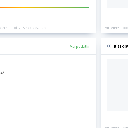
etnih poročil, TSmedia (Status)
Vir: AJPES – po
Bizi o
Vsi podatki
d.)
Vir: AJPES, TSm