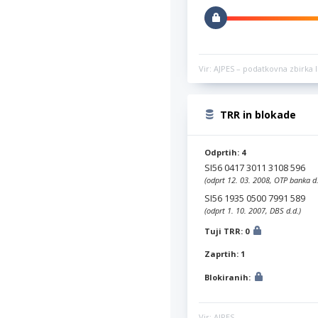
Vir: AJPES – podatkovna zbirka l
TRR in blokade
Odprtih: 4
SI56 0417 3011 3108 596
(odprt 12. 03. 2008, OTP banka d.
SI56 1935 0500 7991 589
(odprt 1. 10. 2007, DBS d.d.)
Tuji TRR: 0
Zaprtih: 1
Blokiranih:
Vir: AJPES