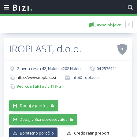
Javne objave
IROPLAST, d.o.o.
Glavna cesta 42, Naklo, 4202 Naklo
04 2576111
http://www.iroplast.si
info@iroplast.si
Več kontaktov v TIS-u
Dodaj v portfelj
Dodaj v Bizi obveščevalec
Bonitetno poročilo
Credit rating report