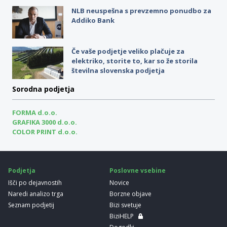
NLB neuspešna s prevzemno ponudbo za
Addiko Bank
Če vaše podjetje veliko plačuje za
elektriko, storite to, kar so že storila
številna slovenska podjetja
Sorodna podjetja
FORMA d.o.o.
GRAFIKA 3000 d.o.o.
COLOR PRINT d.o.o.
Podjetja
Poslovne vsebine
Išči po dejavnostih
Novice
Naredi analizo trga
Borzne objave
Seznam podjetij
Bizi svetuje
BiziHELP