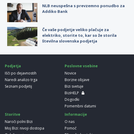
NLB neuspešna s prevzemno ponudbo za
Addiko Bank
Če vaše podjetje veliko plačuje za
elektriko, storite to, kar so že storila
številna slovenska podjetja
Podjetja
Poslovne vsebine
Išči po dejavnostih
Novice
Naredi analizo trga
Borzne objave
Seznam podjetij
Bizi svetuje
BiziHELP
Dogodki
Pomembni datumi
Storitve
Informacije
Naroči polni Bizi
O nas
Moj Bizi: nivoji dostopa
Pomoč