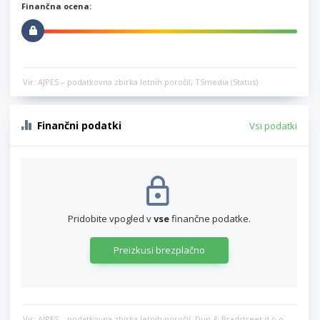
Finančna ocena:
Vir: AJPES – podatkovna zbirka letnih poročil, TSmedia (Status)
Finančni podatki
Vsi podatki
Pridobite vpogled v
vse
finančne podatke.
Preizkusi brezplačno
Vir: AJPES – podatkovna zbirka letnih poročil, Dun & Bradstreet d.o.o.