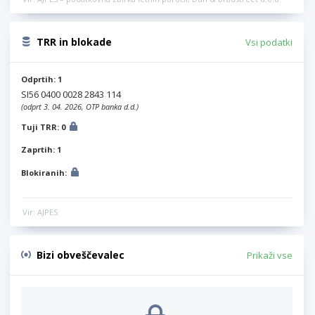
TRR in blokade
Vsi podatki
Odprtih: 1
SI56 0400 0028 2843 114
(odprt 3. 04. 2026, OTP banka d.d.)
Tuji TRR: 0
Zaprtih: 1
Blokiranih:
Vir: AJPES
Bizi obveščevalec
Prikaži vse