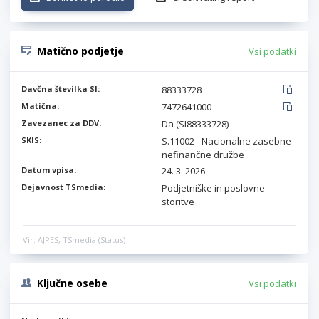
Matično podjetje
Vsi podatki
Davčna številka SI:
88333728
Matična:
7472641000
Zavezanec za DDV:
Da (SI88333728)
SKIS:
S.11002 - Nacionalne zasebne
nefinančne družbe
Datum vpisa:
24. 3. 2026
Dejavnost TSmedia:
Podjetniške in poslovne
storitve
Vir: AJPES, TSmedia (Status)
Ključne osebe
Vsi podatki