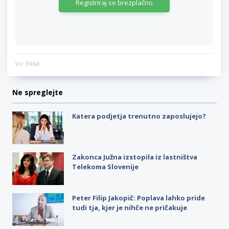
Registriraj se brezplačno
Vir: ERAR
Ne spreglejte
Katera podjetja trenutno zaposlujejo?
Zakonca Južna izstopila iz lastništva
Telekoma Slovenije
Peter Filip Jakopič: Poplava lahko pride
tudi tja, kjer je nihče ne pričakuje