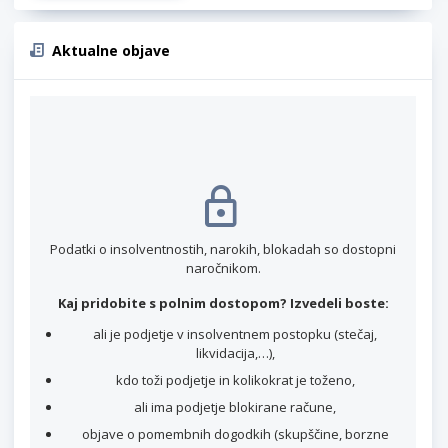
Aktualne objave
Podatki o insolventnostih, narokih, blokadah so dostopni
naročnikom.
Kaj pridobite s polnim dostopom? Izvedeli boste:
ali je podjetje v insolventnem postopku (stečaj,
likvidacija,…),
kdo toži podjetje in kolikokrat je toženo,
ali ima podjetje blokirane račune,
objave o pomembnih dogodkih (skupščine, borzne