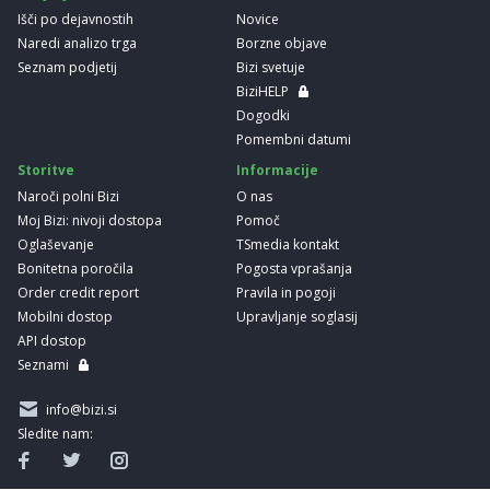
Išči po dejavnostih
Novice
Naredi analizo trga
Borzne objave
Seznam podjetij
Bizi svetuje
BiziHELP
Dogodki
Pomembni datumi
Storitve
Informacije
Naroči polni Bizi
O nas
Moj Bizi: nivoji dostopa
Pomoč
Oglaševanje
TSmedia kontakt
Bonitetna poročila
Pogosta vprašanja
Order credit report
Pravila in pogoji
Mobilni dostop
Upravljanje soglasij
API dostop
Seznami
info@bizi.si
Sledite nam: