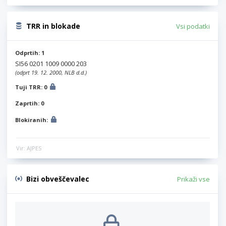
TRR in blokade
Vsi podatki
Odprtih: 1
SI56 0201 1009 0000 203
(odprt 19. 12. 2000, NLB d.d.)
Tuji TRR: 0
Zaprtih: 0
Blokiranih:
Vir: AJPES
Bizi obveščevalec
Prikaži vse