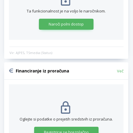
Ta funkcionalnost je na voljo le naročnikom.
Naroči polni dostop
Vir: AJPES, TSmedia (Status)
Financiranje iz proračuna
Več
Oglejte si podatke o prejetih sredstvih iz proračuna.
Registriraj se brezplačno