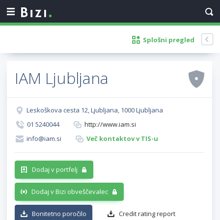
Splošni pregled
IAM Ljubljana
Leskoškova cesta 12, Ljubljana, 1000 Ljubljana
01 5240044
http://www.iam.si
info@iam.si
Več kontaktov v TIS-u
Dodaj v portfelj
Dodaj v Bizi obveščevalec
Bonitetno poročilo
Credit rating report