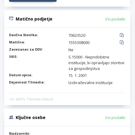
Matično podjetje
Vsi podatki
Davčna številka:
70623520
Matična:
1555308000
Zavezanec za DDV:
Ne
SKIS:
S.15000 - Nepridobitne
institucije, ki opravljajo storitve
za gospodinjstva
Datum vpisa:
15. 1. 2001
Dejavnost TSmedia:
Izobraževalne institucije
Vir: AJPES, TSmedia (Status)
Ključne osebe
Vsi podatki
Nadzorniki: