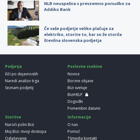
NLB neuspešna s prevzemno ponudbo za
Addiko Bank
Če vaše podjetje veliko plačuje za
elektriko, storite to, kar so že storila
številna slovenska podjetja
Podjetja
Poslovne vsebine
Išči po dejavnostih
Novice
Naredi analizo trga
Borzne objave
Seznam podjetij
Bizi svetuje
BiziHELP
Dogodki
Pomembni datumi
Storitve
Informacije
Naroči polni Bizi
O nas
Moj Bizi: nivoji dostopa
Pomoč
Oglaševanje
TSmedia kontakt