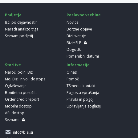
Podjetja
Poslovne vsebine
Išči po dejavnostih
Novice
Naredi analizo trga
Borzne objave
Seznam podjetij
Bizi svetuje
BiziHELP
Dogodki
Pomembni datumi
Storitve
Informacije
Naroči polni Bizi
O nas
Moj Bizi: nivoji dostopa
Pomoč
Oglaševanje
TSmedia kontakt
Bonitetna poročila
Pogosta vprašanja
Order credit report
Pravila in pogoji
Mobilni dostop
Upravljanje soglasij
API dostop
Seznami
info@bizi.si