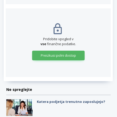
Pridobite vpogled v
vse
finančne podatke.
Preizkusi polni dostop
Ne spreglejte
Katera podjetja trenutno zaposlujejo?