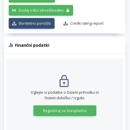
Dodaj v Bizi obveščevalec
Bonitetno poročilo
Credit rating report
Finančni podatki
Oglejte si podatke o čistem prihodku in
čistem dobičku / izgubi.
Registriraj se brezplačno