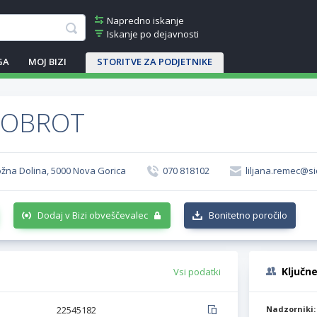
Napredno iskanje
Iskanje po dejavnosti
GA
MOJ BIZI
STORITVE ZA PODJETNIKE
DOBROT
ožna Dolina, 5000 Nova Gorica
070 818102
liljana.remec@si
Dodaj v Bizi obveščevalec
Bonitetno poročilo
Ključn
Vsi podatki
22545182
Nadzorniki: