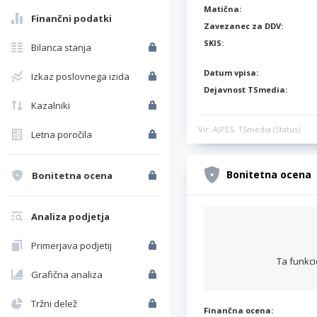
Matična:
Finančni podatki
Zavezanec za DDV:
SKIS:
Bilanca stanja
Datum vpisa:
Izkaz poslovnega izida
Dejavnost TSmedia:
Kazalniki
Vir: AJPES, TSmedia (Status)
Letna poročila
Bonitetna ocena
Bonitetna ocena
Analiza podjetja
Primerjava podjetij
Ta funkci
Grafična analiza
Tržni delež
Finančna ocena: