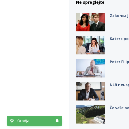
Ne spreglejte
Zakonca J
Katera po
Peter Fili
NLB neus
Če vaše po
Orodja