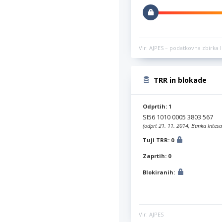
Vir: AJPES – podatkovna zbirka l
TRR in blokade
Odprtih: 1
SI56 1010 0005 3803 567
(odprt 21. 11. 2014, Banka Intesa
Tuji TRR: 0
Zaprtih: 0
Blokiranih:
Vir: AJPES