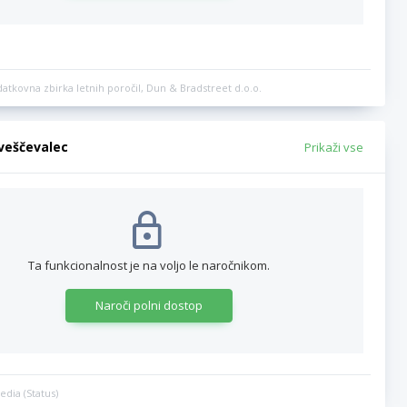
datkovna zbirka letnih poročil, Dun & Bradstreet d.o.o.
bveščevalec
Prikaži vse
Ta funkcionalnost je na voljo le naročnikom.
Naroči polni dostop
edia (Status)