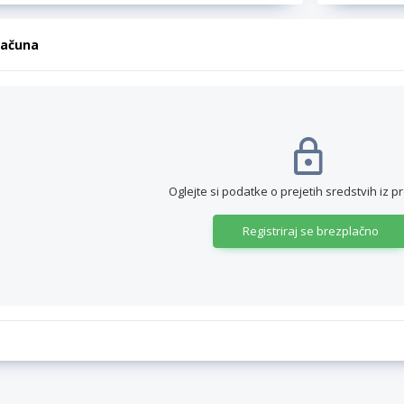
računa
Oglejte si podatke o prejetih sredstvih iz p
Registriraj se brezplačno