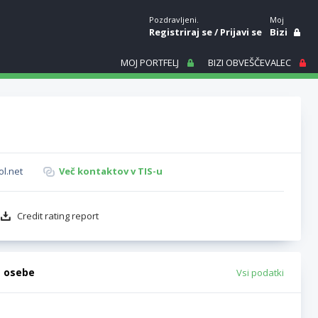
Pozdravljeni.
Moj
Registriraj se
/
Prijavi se
Bizi
MOJ PORTFELJ
BIZI OBVEŠČEVALEC
ol.net
Več kontaktov v TIS-u
Credit rating report
e osebe
Vsi podatki