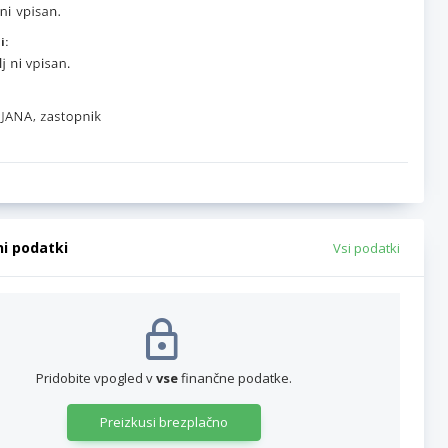
i:
ni podatki
Vsi podatki
Pridobite vpogled v
vse
finančne podatke.
Preizkusi brezplačno