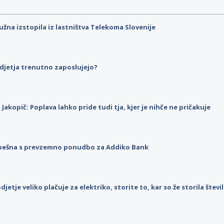
užna izstopila iz lastništva Telekoma Slovenije
djetja trenutno zaposlujejo?
p Jakopič: Poplava lahko pride tudi tja, kjer je nihče ne pričakuje
pešna s prevzemno ponudbo za Addiko Bank
djetje veliko plačuje za elektriko, storite to, kar so že storila štev