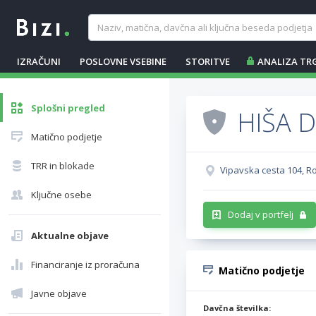
IZRAČUNI
POSLOVNE VSEBINE
STORITVE
ANALIZA TR
Splošni pregled
HIŠA 
Matično podjetje
TRR in blokade
Vipavska cesta 104, R
Ključne osebe
Dodaj v portfelj
Aktualne objave
Financiranje iz proračuna
Matično podjetje
Javne objave
Davčna številka: