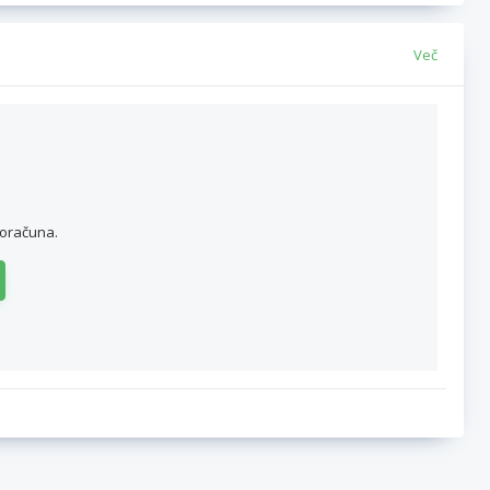
Več
roračuna.