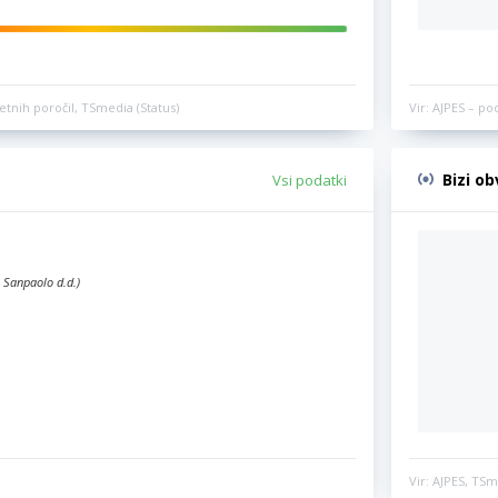
etnih poročil, TSmedia (Status)
Vir: AJPES – po
Bizi o
Vsi podatki
 Sanpaolo d.d.)
Vir: AJPES, TSm