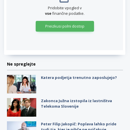
Pridobite vpogled v
vse
finančne podatke.
Preizkusi polni dostop
Ne spreglejte
Katera podjetja trenutno zaposlujejo?
Zakonca Južna izstopila iz lastništva
Telekoma Slovenije
Peter Filip Jakopič: Poplava lahko pride
tudi tja, kjer je nihče ne pričakuje