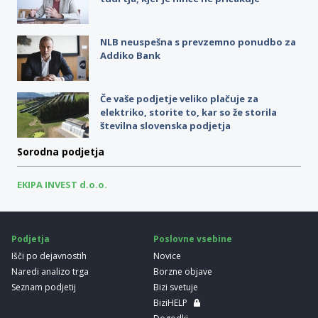
NLB neuspešna s prevzemno ponudbo za
Addiko Bank
Če vaše podjetje veliko plačuje za
elektriko, storite to, kar so že storila
številna slovenska podjetja
Sorodna podjetja
EKIPA INVEST d.o.o.
Podjetja
Poslovne vsebine
Išči po dejavnostih
Novice
Naredi analizo trga
Borzne objave
Seznam podjetij
Bizi svetuje
BiziHELP