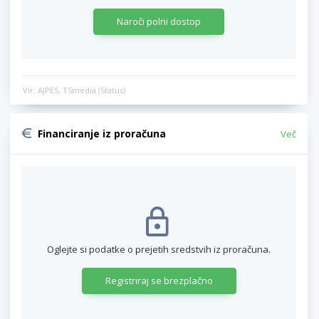
Naroči polni dostop
Vir: AJPES, TSmedia (Status)
Financiranje iz proračuna
Več
Oglejte si podatke o prejetih sredstvih iz proračuna.
Registriraj se brezplačno