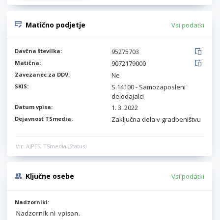
Matično podjetje
Vsi podatki
Davčna številka:
95275703
Matična:
9072179000
Zavezanec za DDV:
Ne
SKIS:
S.14100 - Samozaposleni
delodajalci
Datum vpisa:
1. 3. 2022
Dejavnost TSmedia:
Zaključna dela v gradbeništvu
Vir: AJPES, TSmedia (Status)
Ključne osebe
Vsi podatki
Nadzorniki: