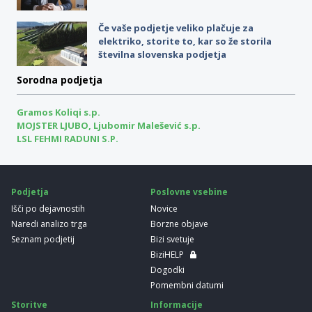
Če vaše podjetje veliko plačuje za
elektriko, storite to, kar so že storila
številna slovenska podjetja
Sorodna podjetja
Gramos Koliqi s.p.
MOJSTER LJUBO, Ljubomir Malešević s.p.
LSL FEHMI RADUNI S.P.
Podjetja
Poslovne vsebine
Išči po dejavnostih
Novice
Naredi analizo trga
Borzne objave
Seznam podjetij
Bizi svetuje
BiziHELP
Dogodki
Pomembni datumi
Storitve
Informacije