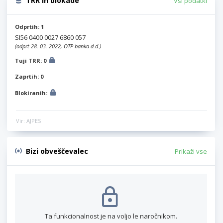
TRR in blokade
Vsi podatki
Odprtih: 1
SI56 0400 0027 6860 057
(odprt 28. 03. 2022, OTP banka d.d.)
Tuji TRR: 0
Zaprtih: 0
Blokiranih:
Vir: AJPES
Bizi obveščevalec
Prikaži vse
Ta funkcionalnost je na voljo le naročnikom.