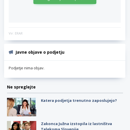
Vir: ERAR
Javne objave o podjetju
Podjetje nima objav.
Ne spreglejte
Katera podjetja trenutno zaposlujejo?
Zakonca Južna izstopila iz lastništva
Telekoma Slovenije