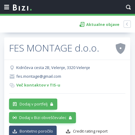
Aktualne objave
FES MONTAGE d.o.o.
Kidričeva cesta 2B, Velenje, 3320 Velenje
fes.montage@gmail.com
Več kontaktov v TIS-u
Dodaj v portfelj
Dodaj v Bizi obveščevalec
Bonitetno poročilo
Credit rating report