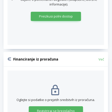
informacije).
Preizkusi polni dostop
Financiranje iz proračuna
Več
Oglejte si podatke o prejetih sredstvih iz proračuna.
Registriraj se brezplačno