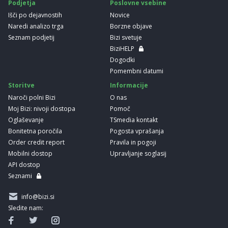
Podjetja
Poslovne vsebine
Išči po dejavnostih
Novice
Naredi analizo trga
Borzne objave
Seznam podjetij
Bizi svetuje
BiziHELP
Dogodki
Pomembni datumi
Storitve
Informacije
Naroči polni Bizi
O nas
Moj Bizi: nivoji dostopa
Pomoč
Oglaševanje
TSmedia kontakt
Bonitetna poročila
Pogosta vprašanja
Order credit report
Pravila in pogoji
Mobilni dostop
Upravljanje soglasij
API dostop
Seznami
info@bizi.si
Sledite nam: