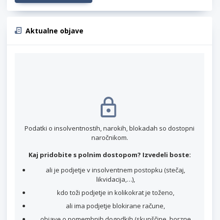
Aktualne objave
Podatki o insolventnostih, narokih, blokadah so dostopni
naročnikom.
Kaj pridobite s polnim dostopom? Izvedeli boste:
ali je podjetje v insolventnem postopku (stečaj,
likvidacija,…),
kdo toži podjetje in kolikokrat je toženo,
ali ima podjetje blokirane račune,
objave o pomembnih dogodkih (skupščine, borzne