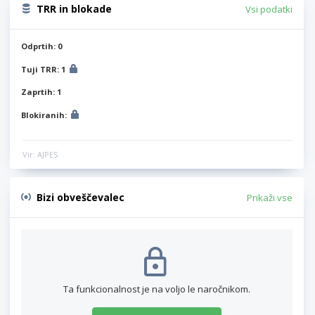
TRR in blokade
Vsi podatki
Odprtih: 0
Tuji TRR: 1
Zaprtih: 1
Blokiranih:
Vir: AJPES
Bizi obveščevalec
Prikaži vse
Ta funkcionalnost je na voljo le naročnikom.