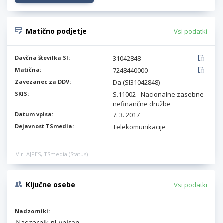
Matično podjetje
Vsi podatki
Davčna številka SI:
31042848
Matična:
7248440000
Zavezanec za DDV:
Da (SI31042848)
SKIS:
S.11002 - Nacionalne zasebne
nefinančne družbe
Datum vpisa:
7. 3. 2017
Dejavnost TSmedia:
Telekomunikacije
Vir: AJPES, TSmedia (Status)
Ključne osebe
Vsi podatki
Nadzorniki: