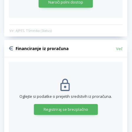
Naroči polni dostop
Vir: AJPES, TSmedia (Status)
Financiranje iz proračuna
Več
Oglejte si podatke o prejetih sredstvih iz proračuna.
Registriraj se brezplačno