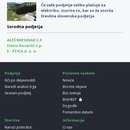
Če vaše podjetje veliko plačuje za
elektriko, storite to, kar so že storila
številna slovenska podjetja
Sorodna podjetja
ALEŠ BRESKVAR S.P.
Denis Novarlić s.p.
E - PTICA d. o. o.
Podjetja
Poslovne vsebine
Išči po dejavnostih
Novice
Naredi analizo trga
Borzne objave
Seznam podjetij
Bizi svetuje
BiziHELP
Dogodki
Pomembni datumi
Storitve
Informacije
Naroči polni Bizi
O nas