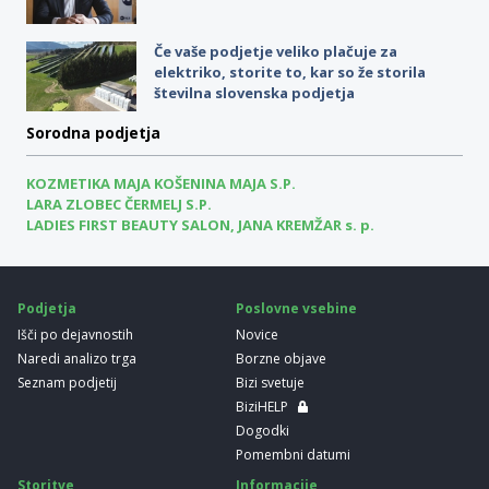
Če vaše podjetje veliko plačuje za
elektriko, storite to, kar so že storila
številna slovenska podjetja
Sorodna podjetja
KOZMETIKA MAJA KOŠENINA MAJA S.P.
LARA ZLOBEC ČERMELJ S.P.
LADIES FIRST BEAUTY SALON, JANA KREMŽAR s. p.
Podjetja
Poslovne vsebine
Išči po dejavnostih
Novice
Naredi analizo trga
Borzne objave
Seznam podjetij
Bizi svetuje
BiziHELP
Dogodki
Pomembni datumi
Storitve
Informacije