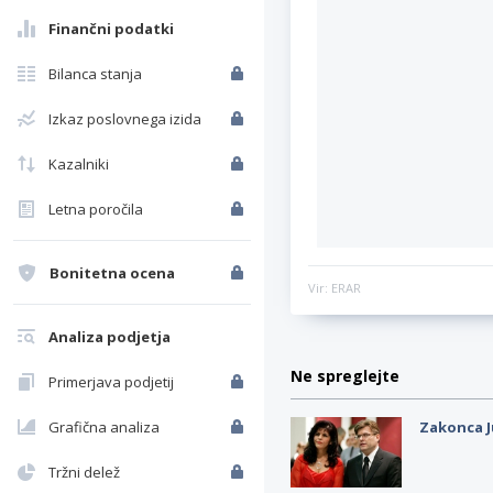
Finančni podatki
Bilanca stanja
Izkaz poslovnega izida
Kazalniki
Letna poročila
Bonitetna ocena
Vir: ERAR
Analiza podjetja
Ne spreglejte
Primerjava podjetij
Grafična analiza
Zakonca J
Tržni delež