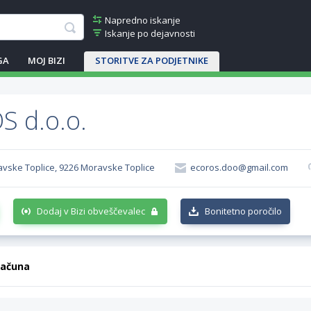
Napredno iskanje
Iskanje po dejavnosti
GA
MOJ BIZI
STORITVE ZA PODJETNIKE
 d.o.o.
ravske Toplice, 9226 Moravske Toplice
ecoros.doo@gmail.com
Dodaj v Bizi obveščevalec
Bonitetno poročilo
računa