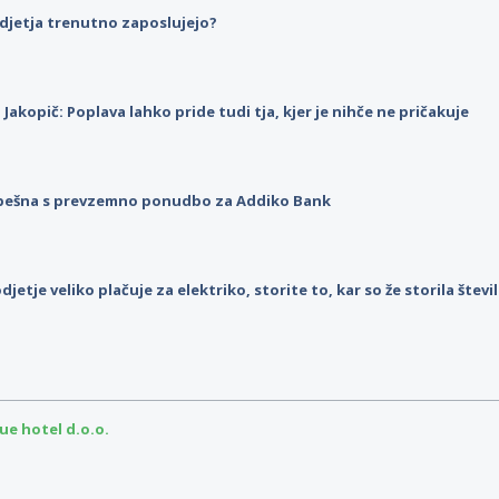
djetja trenutno zaposlujejo?
p Jakopič: Poplava lahko pride tudi tja, kjer je nihče ne pričakuje
pešna s prevzemno ponudbo za Addiko Bank
djetje veliko plačuje za elektriko, storite to, kar so že storila štev
ue hotel d.o.o.