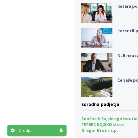
Katera po
Peter Fili
NLB neus
Če vaše po
Sorodna podjetja
Sončna hiša, design boutiq
PETERC KOJSKO d.o.o.
Orodja
Gregor Brožič s.p.