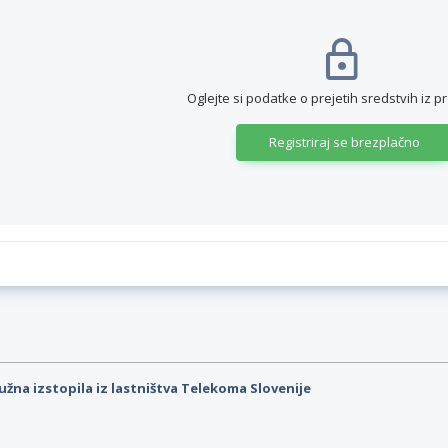
Oglejte si podatke o prejetih sredstvih iz p
Registriraj se brezplačno
užna izstopila iz lastništva Telekoma Slovenije