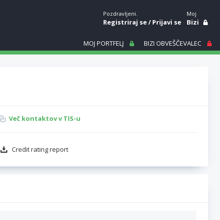
Pozdravljeni.
Moj
Registriraj se
/
Prijavi se
Bizi
MOJ PORTFELJ
BIZI OBVEŠČEVALEC
Več kontaktov v TIS-u
Credit rating report