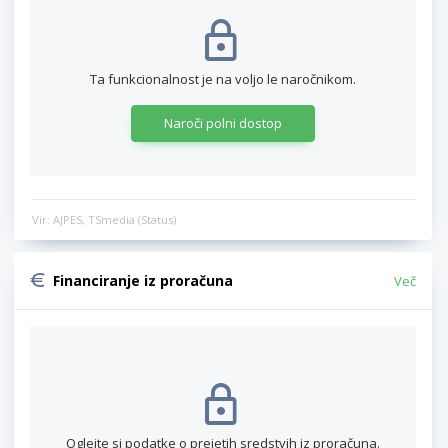
Ta funkcionalnost je na voljo le naročnikom.
Naroči polni dostop
Vir: AJPES, TSmedia (Status)
Financiranje iz proračuna
Več
Oglejte si podatke o prejetih sredstvih iz proračuna.