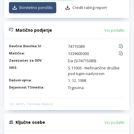
Bonitetno poročilo
Credit rating report
Matično podjetje
Vsi podatki
Davčna številka SI:
74715089
Matična:
1339605000
Zavezanec za DDV:
Da (SI74715089)
SKIS:
S.11003 - Nefinančne družbe
pod tujim nadzorom
Datum vpisa:
1. 12. 1998
Dejavnost TSmedia:
Trgovina
Vir: AJPES, TSmedia (Status)
Ključne osebe
Vsi podatki