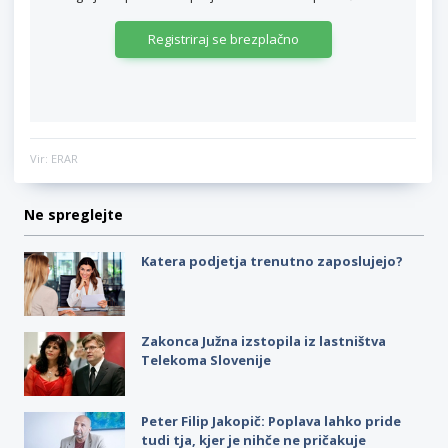
Registriraj se brezplačno
Vir: ERAR
Ne spreglejte
Katera podjetja trenutno zaposlujejo?
Zakonca Južna izstopila iz lastništva
Telekoma Slovenije
Peter Filip Jakopič: Poplava lahko pride
tudi tja, kjer je nihče ne pričakuje