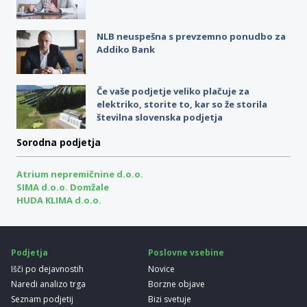
NLB neuspešna s prevzemno ponudbo za
Addiko Bank
Če vaše podjetje veliko plačuje za
elektriko, storite to, kar so že storila
številna slovenska podjetja
Sorodna podjetja
Atrium nepremičnine d.o.o.
SIMA d.o.o. Domžale
HUDA KLIMA d.o.o.
Podjetja
Poslovne vsebine
Išči po dejavnostih
Novice
Naredi analizo trga
Borzne objave
Seznam podjetij
Bizi svetuje